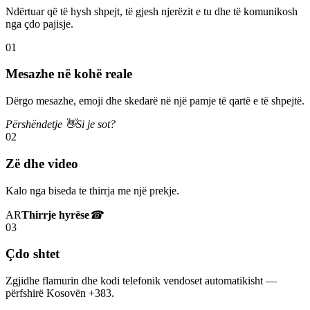
Ndërtuar që të hysh shpejt, të gjesh njerëzit e tu dhe të komunikosh
nga çdo pajisje.
01
Mesazhe në kohë reale
Dërgo mesazhe, emoji dhe skedarë në një pamje të qartë e të shpejtë.
Përshëndetje 👋
Si je sot?
02
Zë dhe video
Kalo nga biseda te thirrja me një prekje.
AR
Thirrje hyrëse
☎
03
Çdo shtet
Zgjidhe flamurin dhe kodi telefonik vendoset automatikisht —
përfshirë Kosovën +383.