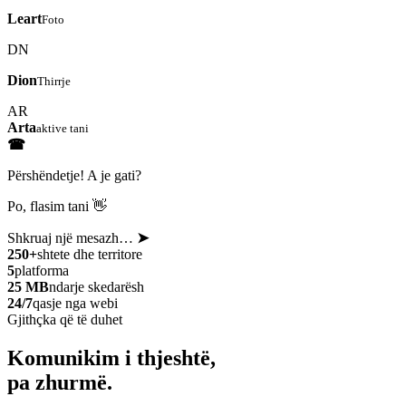
Leart
Foto
DN
Dion
Thirrje
AR
Arta
aktive tani
☎
Përshëndetje! A je gati?
Po, flasim tani 👋
Shkruaj një mesazh…
➤
250+
shtete dhe territore
5
platforma
25 MB
ndarje skedarësh
24/7
qasje nga webi
Gjithçka që të duhet
Komunikim i thjeshtë,
pa zhurmë.