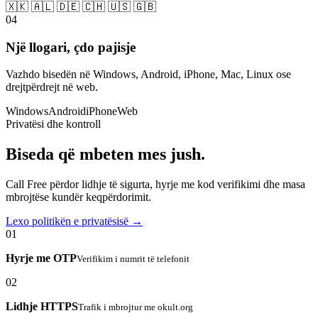
🇽🇰 🇦🇱 🇩🇪 🇨🇭 🇺🇸 🇬🇧
04
Një llogari, çdo pajisje
Vazhdo bisedën në Windows, Android, iPhone, Mac, Linux ose
drejtpërdrejt në web.
Windows
Android
iPhone
Web
Privatësi dhe kontroll
Biseda që mbeten mes jush.
Call Free përdor lidhje të sigurta, hyrje me kod verifikimi dhe masa
mbrojtëse kundër keqpërdorimit.
Lexo politikën e privatësisë →
01
Hyrje me OTP
Verifikim i numrit të telefonit
02
Lidhje HTTPS
Trafik i mbrojtur me okult.org