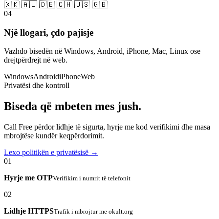
🇽🇰 🇦🇱 🇩🇪 🇨🇭 🇺🇸 🇬🇧
04
Një llogari, çdo pajisje
Vazhdo bisedën në Windows, Android, iPhone, Mac, Linux ose
drejtpërdrejt në web.
Windows
Android
iPhone
Web
Privatësi dhe kontroll
Biseda që mbeten mes jush.
Call Free përdor lidhje të sigurta, hyrje me kod verifikimi dhe masa
mbrojtëse kundër keqpërdorimit.
Lexo politikën e privatësisë →
01
Hyrje me OTP
Verifikim i numrit të telefonit
02
Lidhje HTTPS
Trafik i mbrojtur me okult.org