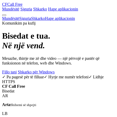
CF
Call Free
Mundësitë
Siguria
Shkarko
Hape aplikacionin
Mundësitë
Siguria
Shkarko
Hape aplikacionin
Komunikim pa kufij
Bisedat e tua.
Në një vend.
Mesazhe, thirrje me zë dhe video — një përvojë e pastër që
funksionon në telefon, web dhe Windows.
Fillo tani
Shkarko për Windows
✓ Pa pagesë për të filluar
✓ Hyrje me numër telefoni
✓ Lidhje
HTTPS
CF
Call Free
Bisedat
AR
Arta
Shihemi së shpejti
LB