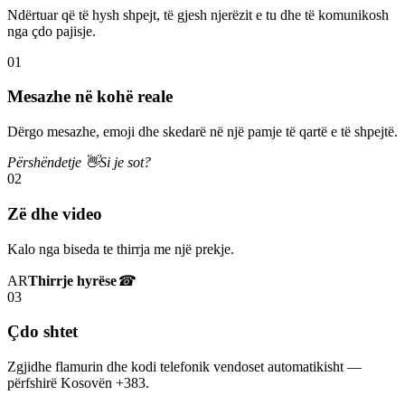
Ndërtuar që të hysh shpejt, të gjesh njerëzit e tu dhe të komunikosh
nga çdo pajisje.
01
Mesazhe në kohë reale
Dërgo mesazhe, emoji dhe skedarë në një pamje të qartë e të shpejtë.
Përshëndetje 👋
Si je sot?
02
Zë dhe video
Kalo nga biseda te thirrja me një prekje.
AR
Thirrje hyrëse
☎
03
Çdo shtet
Zgjidhe flamurin dhe kodi telefonik vendoset automatikisht —
përfshirë Kosovën +383.