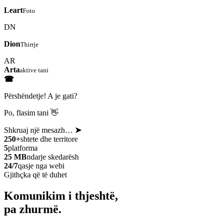
Leart
Foto
DN
Dion
Thirrje
AR
Arta
aktive tani
☎
Përshëndetje! A je gati?
Po, flasim tani 👋
Shkruaj një mesazh…
➤
250+
shtete dhe territore
5
platforma
25 MB
ndarje skedarësh
24/7
qasje nga webi
Gjithçka që të duhet
Komunikim i thjeshtë,
pa zhurmë.