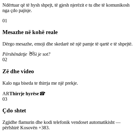
Ndërtuar që të hysh shpejt, të gjesh njerëzit e tu dhe të komunikosh
nga çdo pajisje.
01
Mesazhe në kohë reale
Dërgo mesazhe, emoji dhe skedarë në një pamje të qartë e të shpejtë.
Përshëndetje 👋
Si je sot?
02
Zë dhe video
Kalo nga biseda te thirrja me një prekje.
AR
Thirrje hyrëse
☎
03
Çdo shtet
Zgjidhe flamurin dhe kodi telefonik vendoset automatikisht —
përfshirë Kosovën +383.