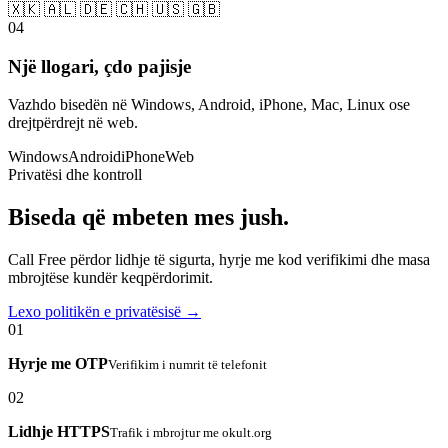
🇽🇰 🇦🇱 🇩🇪 🇨🇭 🇺🇸 🇬🇧
04
Një llogari, çdo pajisje
Vazhdo bisedën në Windows, Android, iPhone, Mac, Linux ose
drejtpërdrejt në web.
Windows
Android
iPhone
Web
Privatësi dhe kontroll
Biseda që mbeten mes jush.
Call Free përdor lidhje të sigurta, hyrje me kod verifikimi dhe masa
mbrojtëse kundër keqpërdorimit.
Lexo politikën e privatësisë →
01
Hyrje me OTP
Verifikim i numrit të telefonit
02
Lidhje HTTPS
Trafik i mbrojtur me okult.org