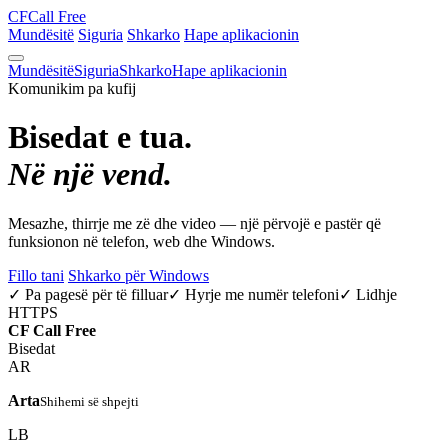
CF
Call Free
Mundësitë
Siguria
Shkarko
Hape aplikacionin
Mundësitë
Siguria
Shkarko
Hape aplikacionin
Komunikim pa kufij
Bisedat e tua.
Në një vend.
Mesazhe, thirrje me zë dhe video — një përvojë e pastër që
funksionon në telefon, web dhe Windows.
Fillo tani
Shkarko për Windows
✓ Pa pagesë për të filluar
✓ Hyrje me numër telefoni
✓ Lidhje
HTTPS
CF
Call Free
Bisedat
AR
Arta
Shihemi së shpejti
LB