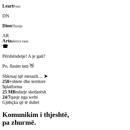
Leart
Foto
DN
Dion
Thirrje
AR
Arta
aktive tani
☎
Përshëndetje! A je gati?
Po, flasim tani 👋
Shkruaj një mesazh…
➤
250+
shtete dhe territore
5
platforma
25 MB
ndarje skedarësh
24/7
qasje nga webi
Gjithçka që të duhet
Komunikim i thjeshtë,
pa zhurmë.