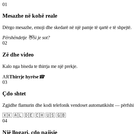
01
Mesazhe në kohë reale
Dërgo mesazhe, emoji dhe skedarë në një pamje të qartë e të shpejtë.
Përshëndetje 👋
Si je sot?
02
Zë dhe video
Kalo nga biseda te thirrja me një prekje.
AR
Thirrje hyrëse
☎
03
Çdo shtet
Zgjidhe flamurin dhe kodi telefonik vendoset automatikisht — përfs
🇽🇰 🇦🇱 🇩🇪 🇨🇭 🇺🇸 🇬🇧
04
Një llogari, çdo pajisje