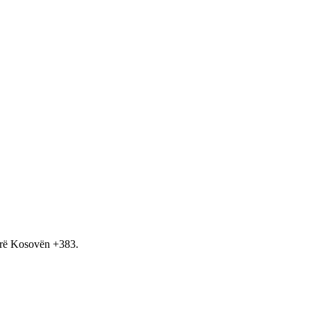
hirë Kosovën +383.