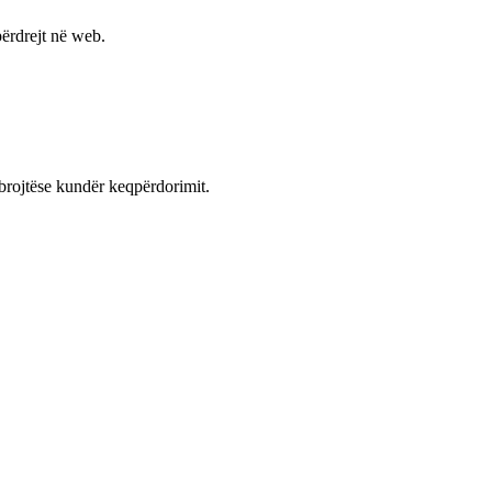
ërdrejt në web.
mbrojtëse kundër keqpërdorimit.