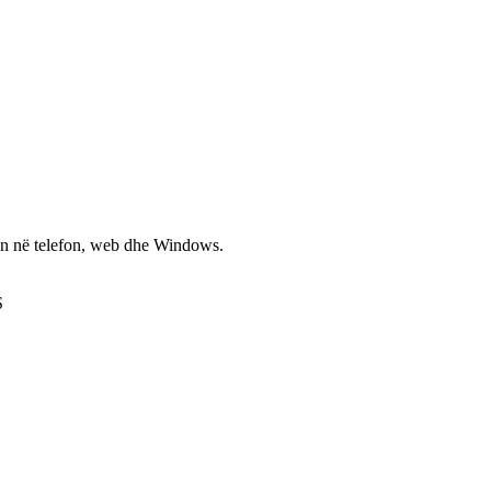
non në telefon, web dhe Windows.
S