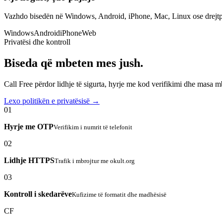
Vazhdo bisedën në Windows, Android, iPhone, Mac, Linux ose drejtp
Windows
Android
iPhone
Web
Privatësi dhe kontroll
Biseda që mbeten mes jush.
Call Free përdor lidhje të sigurta, hyrje me kod verifikimi dhe masa 
Lexo politikën e privatësisë →
01
Hyrje me OTP
Verifikim i numrit të telefonit
02
Lidhje HTTPS
Trafik i mbrojtur me okult.org
03
Kontroll i skedarëve
Kufizime të formatit dhe madhësisë
CF