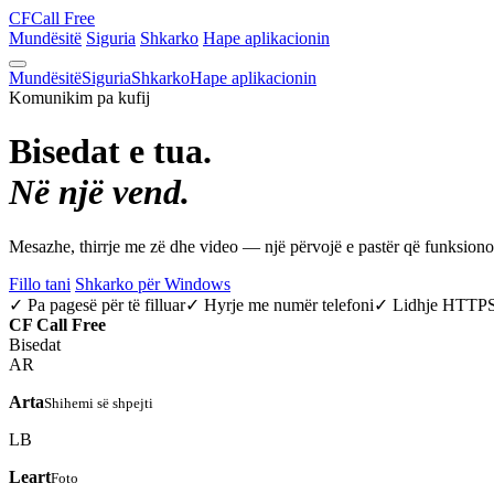
CF
Call Free
Mundësitë
Siguria
Shkarko
Hape aplikacionin
Mundësitë
Siguria
Shkarko
Hape aplikacionin
Komunikim pa kufij
Bisedat e tua.
Në një vend.
Mesazhe, thirrje me zë dhe video — një përvojë e pastër që funksio
Fillo tani
Shkarko për Windows
✓ Pa pagesë për të filluar
✓ Hyrje me numër telefoni
✓ Lidhje HTTP
CF
Call Free
Bisedat
AR
Arta
Shihemi së shpejti
LB
Leart
Foto