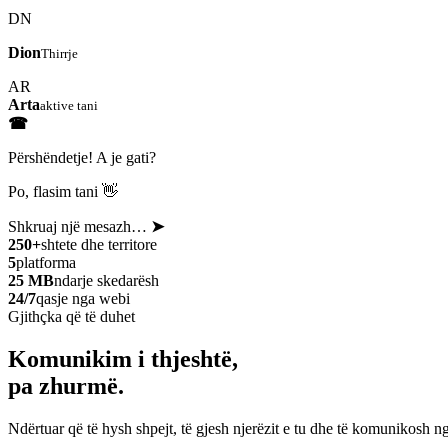
DN
Dion
Thirrje
AR
Arta
aktive tani
☎
Përshëndetje! A je gati?
Po, flasim tani 👋
Shkruaj një mesazh…
➤
250+
shtete dhe territore
5
platforma
25 MB
ndarje skedarësh
24/7
qasje nga webi
Gjithçka që të duhet
Komunikim i thjeshtë,
pa zhurmë.
Ndërtuar që të hysh shpejt, të gjesh njerëzit e tu dhe të komunikosh ng