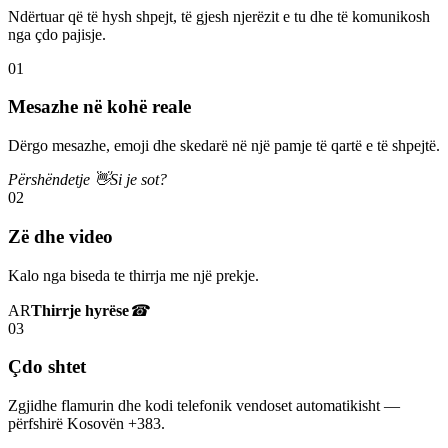
Ndërtuar që të hysh shpejt, të gjesh njerëzit e tu dhe të komunikosh
nga çdo pajisje.
01
Mesazhe në kohë reale
Dërgo mesazhe, emoji dhe skedarë në një pamje të qartë e të shpejtë.
Përshëndetje 👋
Si je sot?
02
Zë dhe video
Kalo nga biseda te thirrja me një prekje.
AR
Thirrje hyrëse
☎
03
Çdo shtet
Zgjidhe flamurin dhe kodi telefonik vendoset automatikisht —
përfshirë Kosovën +383.