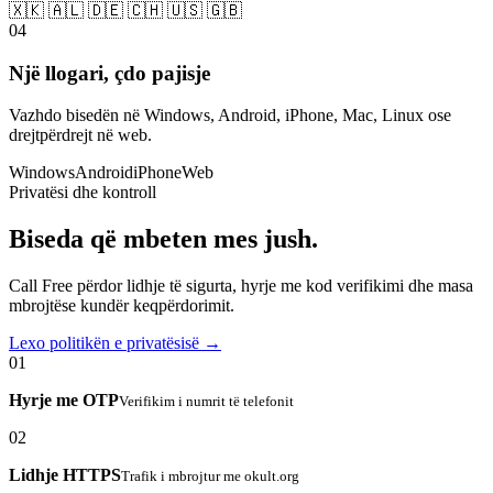
🇽🇰 🇦🇱 🇩🇪 🇨🇭 🇺🇸 🇬🇧
04
Një llogari, çdo pajisje
Vazhdo bisedën në Windows, Android, iPhone, Mac, Linux ose
drejtpërdrejt në web.
Windows
Android
iPhone
Web
Privatësi dhe kontroll
Biseda që mbeten mes jush.
Call Free përdor lidhje të sigurta, hyrje me kod verifikimi dhe masa
mbrojtëse kundër keqpërdorimit.
Lexo politikën e privatësisë →
01
Hyrje me OTP
Verifikim i numrit të telefonit
02
Lidhje HTTPS
Trafik i mbrojtur me okult.org