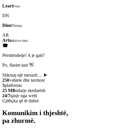
Leart
Foto
DN
Dion
Thirrje
AR
Arta
aktive tani
☎
Përshëndetje! A je gati?
Po, flasim tani 👋
Shkruaj një mesazh…
➤
250+
shtete dhe territore
5
platforma
25 MB
ndarje skedarësh
24/7
qasje nga webi
Gjithçka që të duhet
Komunikim i thjeshtë,
pa zhurmë.