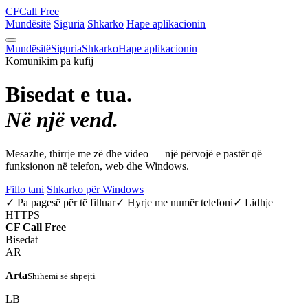
CF
Call Free
Mundësitë
Siguria
Shkarko
Hape aplikacionin
Mundësitë
Siguria
Shkarko
Hape aplikacionin
Komunikim pa kufij
Bisedat e tua.
Në një vend.
Mesazhe, thirrje me zë dhe video — një përvojë e pastër që
funksionon në telefon, web dhe Windows.
Fillo tani
Shkarko për Windows
✓ Pa pagesë për të filluar
✓ Hyrje me numër telefoni
✓ Lidhje
HTTPS
CF
Call Free
Bisedat
AR
Arta
Shihemi së shpejti
LB