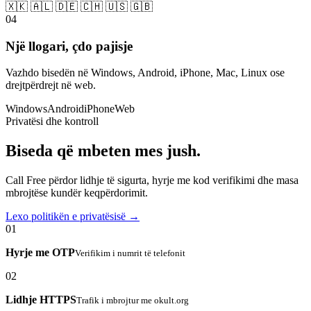
🇽🇰 🇦🇱 🇩🇪 🇨🇭 🇺🇸 🇬🇧
04
Një llogari, çdo pajisje
Vazhdo bisedën në Windows, Android, iPhone, Mac, Linux ose
drejtpërdrejt në web.
Windows
Android
iPhone
Web
Privatësi dhe kontroll
Biseda që mbeten mes jush.
Call Free përdor lidhje të sigurta, hyrje me kod verifikimi dhe masa
mbrojtëse kundër keqpërdorimit.
Lexo politikën e privatësisë →
01
Hyrje me OTP
Verifikim i numrit të telefonit
02
Lidhje HTTPS
Trafik i mbrojtur me okult.org