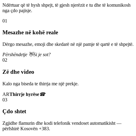
Ndërtuar që të hysh shpejt, të gjesh njerëzit e tu dhe të komunikosh
nga çdo pajisje.
01
Mesazhe në kohë reale
Dërgo mesazhe, emoji dhe skedarë në një pamje të qartë e të shpejtë.
Përshëndetje 👋
Si je sot?
02
Zë dhe video
Kalo nga biseda te thirrja me një prekje.
AR
Thirrje hyrëse
☎
03
Çdo shtet
Zgjidhe flamurin dhe kodi telefonik vendoset automatikisht —
përfshirë Kosovën +383.