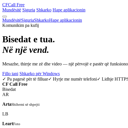
CF
Call Free
Mundësitë
Siguria
Shkarko
Hape aplikacionin
Mundësitë
Siguria
Shkarko
Hape aplikacionin
Komunikim pa kufij
Bisedat e tua.
Në një vend.
Mesazhe, thirrje me zë dhe video — një përvojë e pastër që funksio
Fillo tani
Shkarko për Windows
✓ Pa pagesë për të filluar
✓ Hyrje me numër telefoni
✓ Lidhje HTTP
CF
Call Free
Bisedat
AR
Arta
Shihemi së shpejti
LB
Leart
Foto