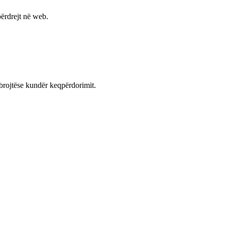
ërdrejt në web.
mbrojtëse kundër keqpërdorimit.