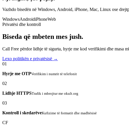
Vazhdo bisedën në Windows, Android, iPhone, Mac, Linux ose drejtp
Windows
Android
iPhone
Web
Privatësi dhe kontroll
Biseda që mbeten mes jush.
Call Free përdor lidhje të sigurta, hyrje me kod verifikimi dhe masa 
Lexo politikën e privatësisë →
01
Hyrje me OTP
Verifikim i numrit të telefonit
02
Lidhje HTTPS
Trafik i mbrojtur me okult.org
03
Kontroll i skedarëve
Kufizime të formatit dhe madhësisë
CF