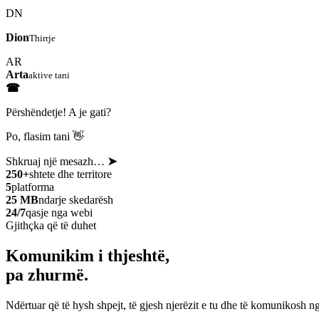
DN
Dion
Thirrje
AR
Arta
aktive tani
☎
Përshëndetje! A je gati?
Po, flasim tani 👋
Shkruaj një mesazh…
➤
250+
shtete dhe territore
5
platforma
25 MB
ndarje skedarësh
24/7
qasje nga webi
Gjithçka që të duhet
Komunikim i thjeshtë,
pa zhurmë.
Ndërtuar që të hysh shpejt, të gjesh njerëzit e tu dhe të komunikosh ng