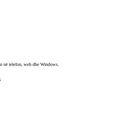
non në telefon, web dhe Windows.
S