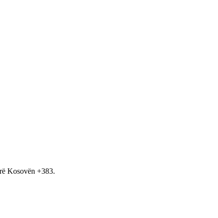
hirë Kosovën +383.