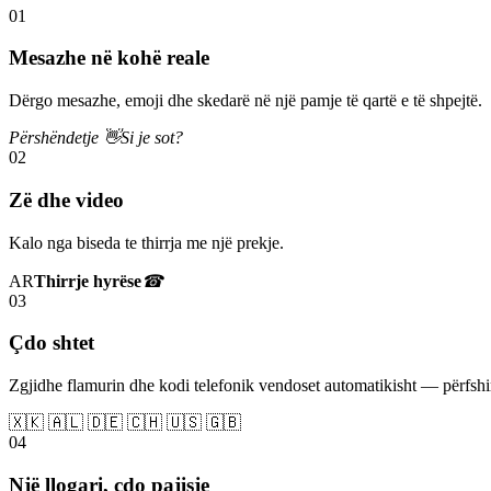
01
Mesazhe në kohë reale
Dërgo mesazhe, emoji dhe skedarë në një pamje të qartë e të shpejtë.
Përshëndetje 👋
Si je sot?
02
Zë dhe video
Kalo nga biseda te thirrja me një prekje.
AR
Thirrje hyrëse
☎
03
Çdo shtet
Zgjidhe flamurin dhe kodi telefonik vendoset automatikisht — përfs
🇽🇰 🇦🇱 🇩🇪 🇨🇭 🇺🇸 🇬🇧
04
Një llogari, çdo pajisje