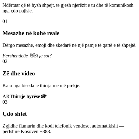
Ndërtuar që të hysh shpejt, të gjesh njerëzit e tu dhe të komunikosh
nga çdo pajisje.
01
Mesazhe në kohë reale
Dërgo mesazhe, emoji dhe skedarë në një pamje të qartë e të shpejtë.
Përshëndetje 👋
Si je sot?
02
Zë dhe video
Kalo nga biseda te thirrja me një prekje.
AR
Thirrje hyrëse
☎
03
Çdo shtet
Zgjidhe flamurin dhe kodi telefonik vendoset automatikisht —
përfshirë Kosovën +383.