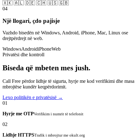
🇽🇰 🇦🇱 🇩🇪 🇨🇭 🇺🇸 🇬🇧
04
Një llogari, çdo pajisje
Vazhdo bisedën në Windows, Android, iPhone, Mac, Linux ose
drejtpërdrejt në web.
Windows
Android
iPhone
Web
Privatësi dhe kontroll
Biseda që mbeten mes jush.
Call Free përdor lidhje të sigurta, hyrje me kod verifikimi dhe masa
mbrojtëse kundër keqpërdorimit.
Lexo politikën e privatësisë →
01
Hyrje me OTP
Verifikim i numrit të telefonit
02
Lidhje HTTPS
Trafik i mbrojtur me okult.org