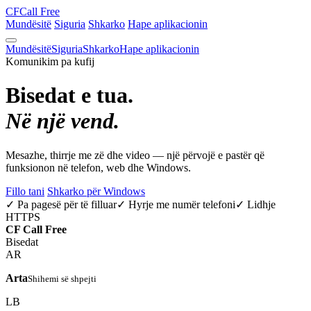
CF
Call Free
Mundësitë
Siguria
Shkarko
Hape aplikacionin
Mundësitë
Siguria
Shkarko
Hape aplikacionin
Komunikim pa kufij
Bisedat e tua.
Në një vend.
Mesazhe, thirrje me zë dhe video — një përvojë e pastër që
funksionon në telefon, web dhe Windows.
Fillo tani
Shkarko për Windows
✓ Pa pagesë për të filluar
✓ Hyrje me numër telefoni
✓ Lidhje
HTTPS
CF
Call Free
Bisedat
AR
Arta
Shihemi së shpejti
LB