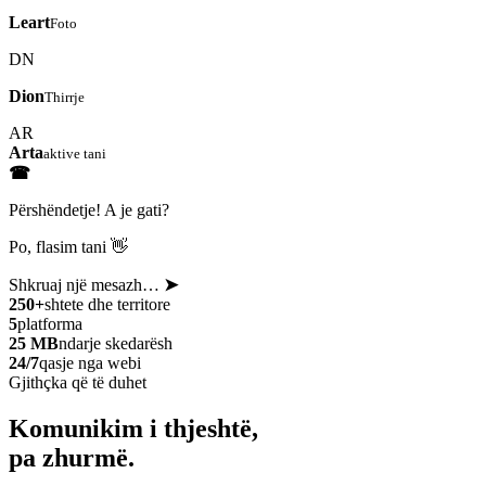
Leart
Foto
DN
Dion
Thirrje
AR
Arta
aktive tani
☎
Përshëndetje! A je gati?
Po, flasim tani 👋
Shkruaj një mesazh…
➤
250+
shtete dhe territore
5
platforma
25 MB
ndarje skedarësh
24/7
qasje nga webi
Gjithçka që të duhet
Komunikim i thjeshtë,
pa zhurmë.