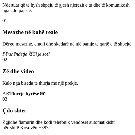
Ndërtuar që të hysh shpejt, të gjesh njerëzit e tu dhe të komunikosh
nga çdo pajisje.
01
Mesazhe në kohë reale
Dërgo mesazhe, emoji dhe skedarë në një pamje të qartë e të shpejtë.
Përshëndetje 👋
Si je sot?
02
Zë dhe video
Kalo nga biseda te thirrja me një prekje.
AR
Thirrje hyrëse
☎
03
Çdo shtet
Zgjidhe flamurin dhe kodi telefonik vendoset automatikisht —
përfshirë Kosovën +383.