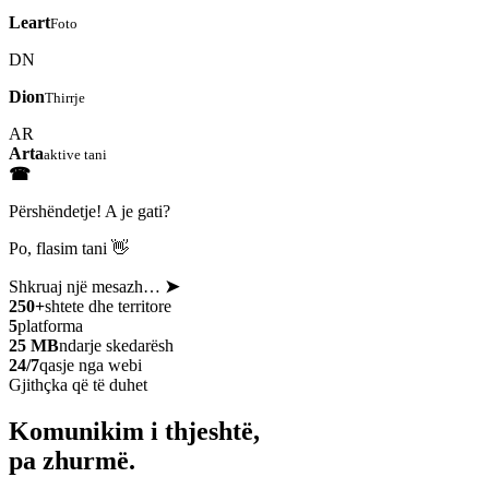
Leart
Foto
DN
Dion
Thirrje
AR
Arta
aktive tani
☎
Përshëndetje! A je gati?
Po, flasim tani 👋
Shkruaj një mesazh…
➤
250+
shtete dhe territore
5
platforma
25 MB
ndarje skedarësh
24/7
qasje nga webi
Gjithçka që të duhet
Komunikim i thjeshtë,
pa zhurmë.