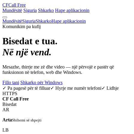
CF
Call Free
Mundësitë
Siguria
Shkarko
Hape aplikacionin
Mundësitë
Siguria
Shkarko
Hape aplikacionin
Komunikim pa kufij
Bisedat e tua.
Në një vend.
Mesazhe, thirrje me zë dhe video — një përvojë e pastër që
funksionon në telefon, web dhe Windows.
Fillo tani
Shkarko për Windows
✓ Pa pagesë për të filluar
✓ Hyrje me numër telefoni
✓ Lidhje
HTTPS
CF
Call Free
Bisedat
AR
Arta
Shihemi së shpejti
LB