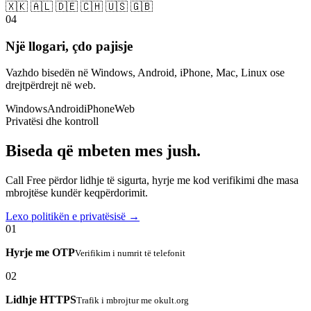
🇽🇰 🇦🇱 🇩🇪 🇨🇭 🇺🇸 🇬🇧
04
Një llogari, çdo pajisje
Vazhdo bisedën në Windows, Android, iPhone, Mac, Linux ose
drejtpërdrejt në web.
Windows
Android
iPhone
Web
Privatësi dhe kontroll
Biseda që mbeten mes jush.
Call Free përdor lidhje të sigurta, hyrje me kod verifikimi dhe masa
mbrojtëse kundër keqpërdorimit.
Lexo politikën e privatësisë →
01
Hyrje me OTP
Verifikim i numrit të telefonit
02
Lidhje HTTPS
Trafik i mbrojtur me okult.org