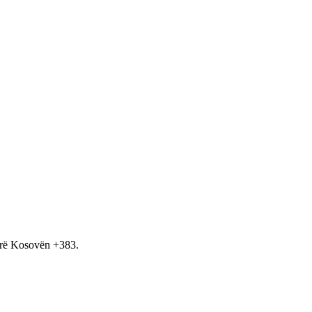
hirë Kosovën +383.