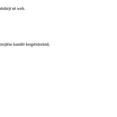
ërdrejt në web.
mbrojtëse kundër keqpërdorimit.