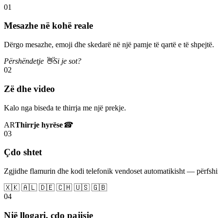
01
Mesazhe në kohë reale
Dërgo mesazhe, emoji dhe skedarë në një pamje të qartë e të shpejtë.
Përshëndetje 👋
Si je sot?
02
Zë dhe video
Kalo nga biseda te thirrja me një prekje.
AR
Thirrje hyrëse
☎
03
Çdo shtet
Zgjidhe flamurin dhe kodi telefonik vendoset automatikisht — përfs
🇽🇰 🇦🇱 🇩🇪 🇨🇭 🇺🇸 🇬🇧
04
Një llogari, çdo pajisje