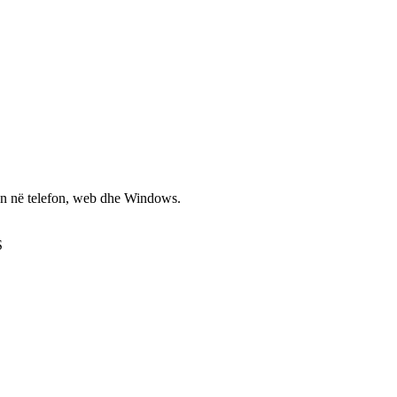
non në telefon, web dhe Windows.
S