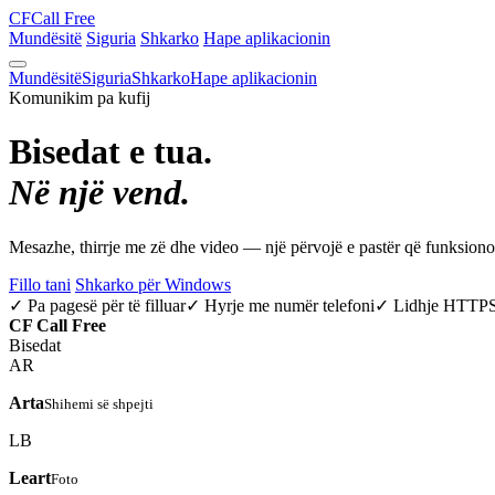
CF
Call Free
Mundësitë
Siguria
Shkarko
Hape aplikacionin
Mundësitë
Siguria
Shkarko
Hape aplikacionin
Komunikim pa kufij
Bisedat e tua.
Në një vend.
Mesazhe, thirrje me zë dhe video — një përvojë e pastër që funksio
Fillo tani
Shkarko për Windows
✓ Pa pagesë për të filluar
✓ Hyrje me numër telefoni
✓ Lidhje HTTP
CF
Call Free
Bisedat
AR
Arta
Shihemi së shpejti
LB
Leart
Foto