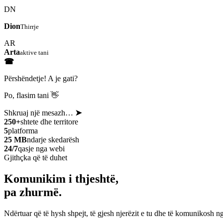
DN
Dion
Thirrje
AR
Arta
aktive tani
☎
Përshëndetje! A je gati?
Po, flasim tani 👋
Shkruaj një mesazh…
➤
250+
shtete dhe territore
5
platforma
25 MB
ndarje skedarësh
24/7
qasje nga webi
Gjithçka që të duhet
Komunikim i thjeshtë,
pa zhurmë.
Ndërtuar që të hysh shpejt, të gjesh njerëzit e tu dhe të komunikosh ng