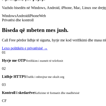
Vazhdo bisedën në Windows, Android, iPhone, Mac, Linux ose drejtp
Windows
Android
iPhone
Web
Privatësi dhe kontroll
Biseda që mbeten mes jush.
Call Free përdor lidhje të sigurta, hyrje me kod verifikimi dhe masa 
Lexo politikën e privatësisë →
01
Hyrje me OTP
Verifikim i numrit të telefonit
02
Lidhje HTTPS
Trafik i mbrojtur me okult.org
03
Kontroll i skedarëve
Kufizime të formatit dhe madhësisë
CF