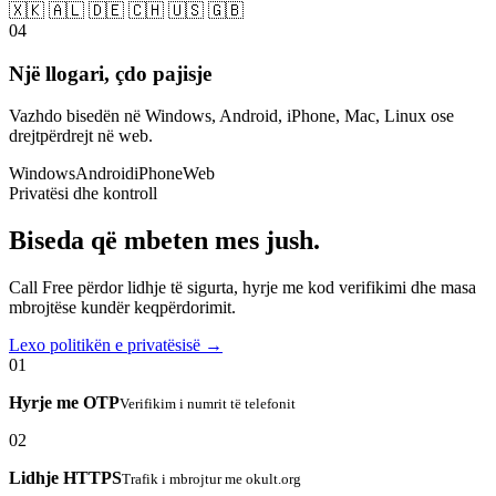
🇽🇰 🇦🇱 🇩🇪 🇨🇭 🇺🇸 🇬🇧
04
Një llogari, çdo pajisje
Vazhdo bisedën në Windows, Android, iPhone, Mac, Linux ose
drejtpërdrejt në web.
Windows
Android
iPhone
Web
Privatësi dhe kontroll
Biseda që mbeten mes jush.
Call Free përdor lidhje të sigurta, hyrje me kod verifikimi dhe masa
mbrojtëse kundër keqpërdorimit.
Lexo politikën e privatësisë →
01
Hyrje me OTP
Verifikim i numrit të telefonit
02
Lidhje HTTPS
Trafik i mbrojtur me okult.org