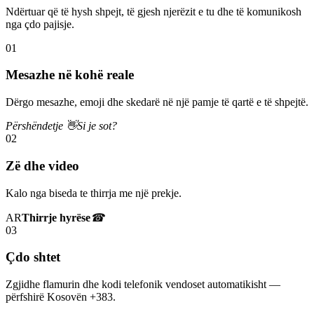
Ndërtuar që të hysh shpejt, të gjesh njerëzit e tu dhe të komunikosh
nga çdo pajisje.
01
Mesazhe në kohë reale
Dërgo mesazhe, emoji dhe skedarë në një pamje të qartë e të shpejtë.
Përshëndetje 👋
Si je sot?
02
Zë dhe video
Kalo nga biseda te thirrja me një prekje.
AR
Thirrje hyrëse
☎
03
Çdo shtet
Zgjidhe flamurin dhe kodi telefonik vendoset automatikisht —
përfshirë Kosovën +383.