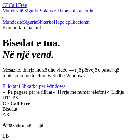
CF
Call Free
Mundësitë
Siguria
Shkarko
Hape aplikacionin
Mundësitë
Siguria
Shkarko
Hape aplikacionin
Komunikim pa kufij
Bisedat e tua.
Në një vend.
Mesazhe, thirrje me zë dhe video — një përvojë e pastër që
funksionon në telefon, web dhe Windows.
Fillo tani
Shkarko për Windows
✓ Pa pagesë për të filluar
✓ Hyrje me numër telefoni
✓ Lidhje
HTTPS
CF
Call Free
Bisedat
AR
Arta
Shihemi së shpejti
LB