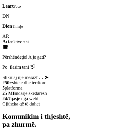
Leart
Foto
DN
Dion
Thirrje
AR
Arta
aktive tani
☎
Përshëndetje! A je gati?
Po, flasim tani 👋
Shkruaj një mesazh…
➤
250+
shtete dhe territore
5
platforma
25 MB
ndarje skedarësh
24/7
qasje nga webi
Gjithçka që të duhet
Komunikim i thjeshtë,
pa zhurmë.