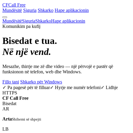
CF
Call Free
Mundësitë
Siguria
Shkarko
Hape aplikacionin
Mundësitë
Siguria
Shkarko
Hape aplikacionin
Komunikim pa kufij
Bisedat e tua.
Në një vend.
Mesazhe, thirrje me zë dhe video — një përvojë e pastër që
funksionon në telefon, web dhe Windows.
Fillo tani
Shkarko për Windows
✓ Pa pagesë për të filluar
✓ Hyrje me numër telefoni
✓ Lidhje
HTTPS
CF
Call Free
Bisedat
AR
Arta
Shihemi së shpejti
LB