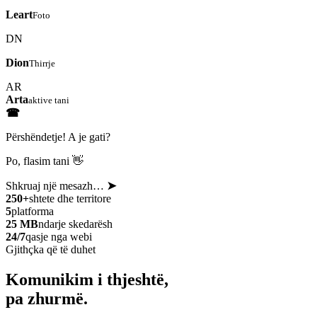
Leart
Foto
DN
Dion
Thirrje
AR
Arta
aktive tani
☎
Përshëndetje! A je gati?
Po, flasim tani 👋
Shkruaj një mesazh…
➤
250+
shtete dhe territore
5
platforma
25 MB
ndarje skedarësh
24/7
qasje nga webi
Gjithçka që të duhet
Komunikim i thjeshtë,
pa zhurmë.