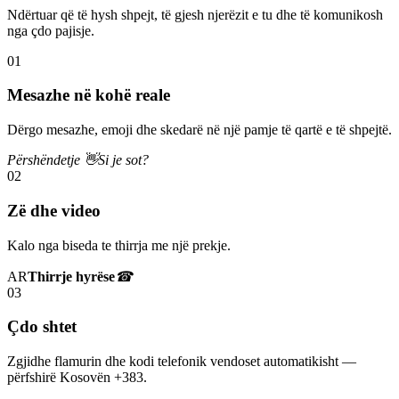
Ndërtuar që të hysh shpejt, të gjesh njerëzit e tu dhe të komunikosh
nga çdo pajisje.
01
Mesazhe në kohë reale
Dërgo mesazhe, emoji dhe skedarë në një pamje të qartë e të shpejtë.
Përshëndetje 👋
Si je sot?
02
Zë dhe video
Kalo nga biseda te thirrja me një prekje.
AR
Thirrje hyrëse
☎
03
Çdo shtet
Zgjidhe flamurin dhe kodi telefonik vendoset automatikisht —
përfshirë Kosovën +383.