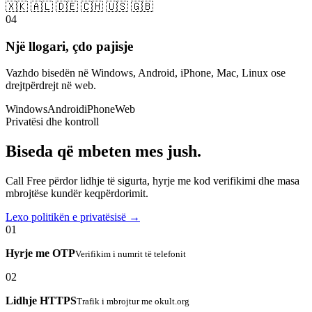
🇽🇰 🇦🇱 🇩🇪 🇨🇭 🇺🇸 🇬🇧
04
Një llogari, çdo pajisje
Vazhdo bisedën në Windows, Android, iPhone, Mac, Linux ose
drejtpërdrejt në web.
Windows
Android
iPhone
Web
Privatësi dhe kontroll
Biseda që mbeten mes jush.
Call Free përdor lidhje të sigurta, hyrje me kod verifikimi dhe masa
mbrojtëse kundër keqpërdorimit.
Lexo politikën e privatësisë →
01
Hyrje me OTP
Verifikim i numrit të telefonit
02
Lidhje HTTPS
Trafik i mbrojtur me okult.org