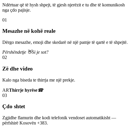
Ndërtuar që të hysh shpejt, të gjesh njerëzit e tu dhe të komunikosh
nga çdo pajisje.
01
Mesazhe në kohë reale
Dërgo mesazhe, emoji dhe skedarë në një pamje të qartë e të shpejtë.
Përshëndetje 👋
Si je sot?
02
Zë dhe video
Kalo nga biseda te thirrja me një prekje.
AR
Thirrje hyrëse
☎
03
Çdo shtet
Zgjidhe flamurin dhe kodi telefonik vendoset automatikisht —
përfshirë Kosovën +383.