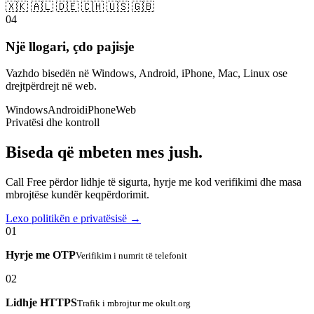
🇽🇰 🇦🇱 🇩🇪 🇨🇭 🇺🇸 🇬🇧
04
Një llogari, çdo pajisje
Vazhdo bisedën në Windows, Android, iPhone, Mac, Linux ose
drejtpërdrejt në web.
Windows
Android
iPhone
Web
Privatësi dhe kontroll
Biseda që mbeten mes jush.
Call Free përdor lidhje të sigurta, hyrje me kod verifikimi dhe masa
mbrojtëse kundër keqpërdorimit.
Lexo politikën e privatësisë →
01
Hyrje me OTP
Verifikim i numrit të telefonit
02
Lidhje HTTPS
Trafik i mbrojtur me okult.org