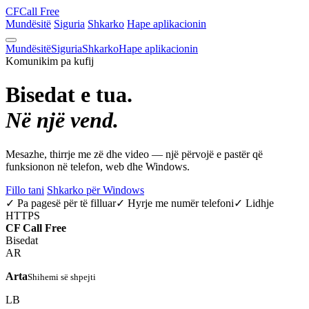
CF
Call Free
Mundësitë
Siguria
Shkarko
Hape aplikacionin
Mundësitë
Siguria
Shkarko
Hape aplikacionin
Komunikim pa kufij
Bisedat e tua.
Në një vend.
Mesazhe, thirrje me zë dhe video — një përvojë e pastër që
funksionon në telefon, web dhe Windows.
Fillo tani
Shkarko për Windows
✓ Pa pagesë për të filluar
✓ Hyrje me numër telefoni
✓ Lidhje
HTTPS
CF
Call Free
Bisedat
AR
Arta
Shihemi së shpejti
LB