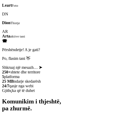
Leart
Foto
DN
Dion
Thirrje
AR
Arta
aktive tani
☎
Përshëndetje! A je gati?
Po, flasim tani 👋
Shkruaj një mesazh…
➤
250+
shtete dhe territore
5
platforma
25 MB
ndarje skedarësh
24/7
qasje nga webi
Gjithçka që të duhet
Komunikim i thjeshtë,
pa zhurmë.