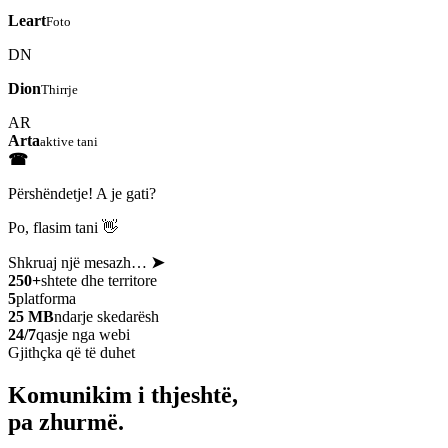
Leart
Foto
DN
Dion
Thirrje
AR
Arta
aktive tani
☎
Përshëndetje! A je gati?
Po, flasim tani 👋
Shkruaj një mesazh…
➤
250+
shtete dhe territore
5
platforma
25 MB
ndarje skedarësh
24/7
qasje nga webi
Gjithçka që të duhet
Komunikim i thjeshtë,
pa zhurmë.