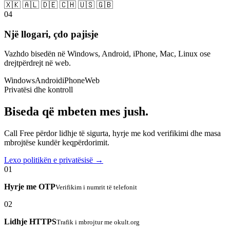
🇽🇰 🇦🇱 🇩🇪 🇨🇭 🇺🇸 🇬🇧
04
Një llogari, çdo pajisje
Vazhdo bisedën në Windows, Android, iPhone, Mac, Linux ose
drejtpërdrejt në web.
Windows
Android
iPhone
Web
Privatësi dhe kontroll
Biseda që mbeten mes jush.
Call Free përdor lidhje të sigurta, hyrje me kod verifikimi dhe masa
mbrojtëse kundër keqpërdorimit.
Lexo politikën e privatësisë →
01
Hyrje me OTP
Verifikim i numrit të telefonit
02
Lidhje HTTPS
Trafik i mbrojtur me okult.org