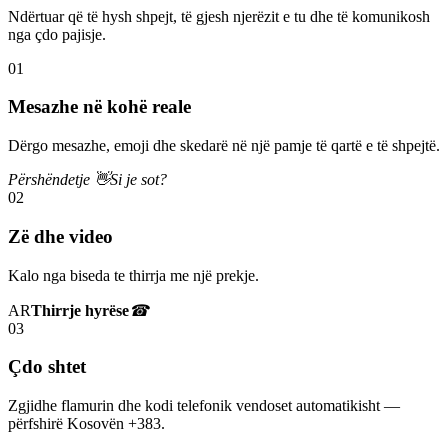
Ndërtuar që të hysh shpejt, të gjesh njerëzit e tu dhe të komunikosh
nga çdo pajisje.
01
Mesazhe në kohë reale
Dërgo mesazhe, emoji dhe skedarë në një pamje të qartë e të shpejtë.
Përshëndetje 👋
Si je sot?
02
Zë dhe video
Kalo nga biseda te thirrja me një prekje.
AR
Thirrje hyrëse
☎
03
Çdo shtet
Zgjidhe flamurin dhe kodi telefonik vendoset automatikisht —
përfshirë Kosovën +383.