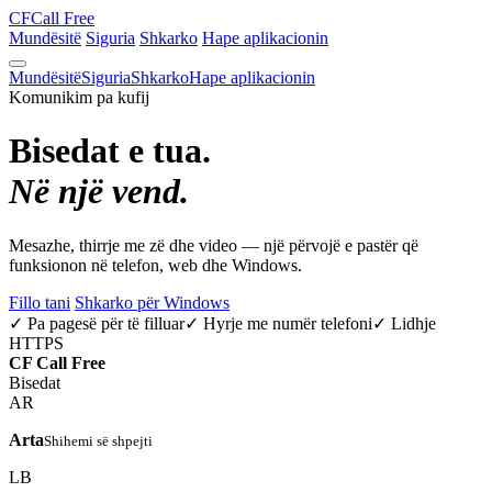
CF
Call Free
Mundësitë
Siguria
Shkarko
Hape aplikacionin
Mundësitë
Siguria
Shkarko
Hape aplikacionin
Komunikim pa kufij
Bisedat e tua.
Në një vend.
Mesazhe, thirrje me zë dhe video — një përvojë e pastër që
funksionon në telefon, web dhe Windows.
Fillo tani
Shkarko për Windows
✓ Pa pagesë për të filluar
✓ Hyrje me numër telefoni
✓ Lidhje
HTTPS
CF
Call Free
Bisedat
AR
Arta
Shihemi së shpejti
LB