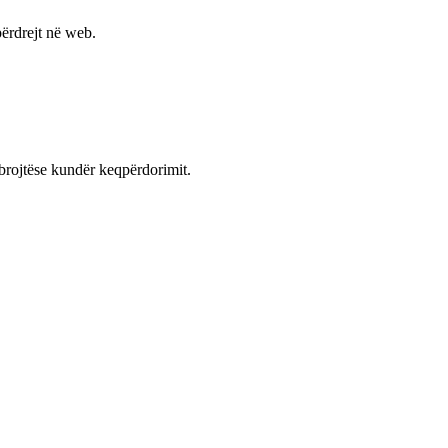
ërdrejt në web.
mbrojtëse kundër keqpërdorimit.