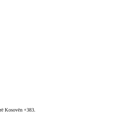
hirë Kosovën +383.