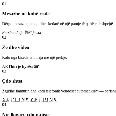
01
Mesazhe në kohë reale
Dërgo mesazhe, emoji dhe skedarë në një pamje të qartë e të shpejtë.
Përshëndetje 👋
Si je sot?
02
Zë dhe video
Kalo nga biseda te thirrja me një prekje.
AR
Thirrje hyrëse
☎
03
Çdo shtet
Zgjidhe flamurin dhe kodi telefonik vendoset automatikisht — përfs
🇽🇰 🇦🇱 🇩🇪 🇨🇭 🇺🇸 🇬🇧
04
Një llogari, çdo pajisje