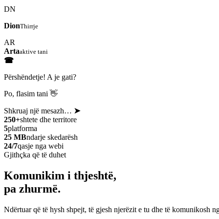
DN
Dion
Thirrje
AR
Arta
aktive tani
☎
Përshëndetje! A je gati?
Po, flasim tani 👋
Shkruaj një mesazh…
➤
250+
shtete dhe territore
5
platforma
25 MB
ndarje skedarësh
24/7
qasje nga webi
Gjithçka që të duhet
Komunikim i thjeshtë,
pa zhurmë.
Ndërtuar që të hysh shpejt, të gjesh njerëzit e tu dhe të komunikosh ng