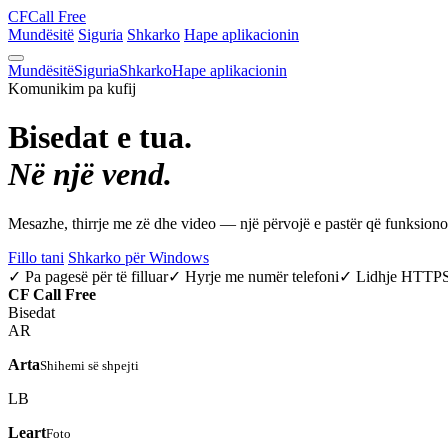
CF
Call Free
Mundësitë
Siguria
Shkarko
Hape aplikacionin
Mundësitë
Siguria
Shkarko
Hape aplikacionin
Komunikim pa kufij
Bisedat e tua.
Në një vend.
Mesazhe, thirrje me zë dhe video — një përvojë e pastër që funksio
Fillo tani
Shkarko për Windows
✓ Pa pagesë për të filluar
✓ Hyrje me numër telefoni
✓ Lidhje HTTP
CF
Call Free
Bisedat
AR
Arta
Shihemi së shpejti
LB
Leart
Foto