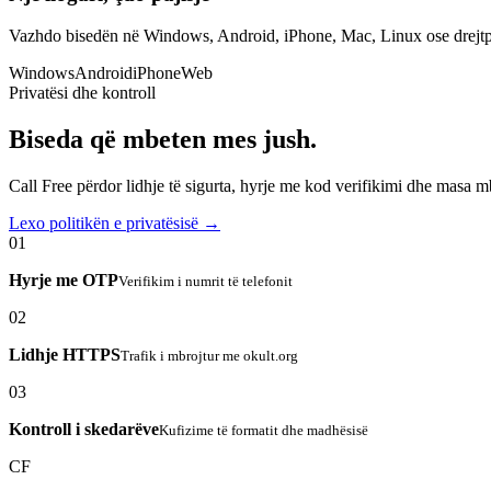
Vazhdo bisedën në Windows, Android, iPhone, Mac, Linux ose drejtp
Windows
Android
iPhone
Web
Privatësi dhe kontroll
Biseda që mbeten mes jush.
Call Free përdor lidhje të sigurta, hyrje me kod verifikimi dhe masa 
Lexo politikën e privatësisë →
01
Hyrje me OTP
Verifikim i numrit të telefonit
02
Lidhje HTTPS
Trafik i mbrojtur me okult.org
03
Kontroll i skedarëve
Kufizime të formatit dhe madhësisë
CF