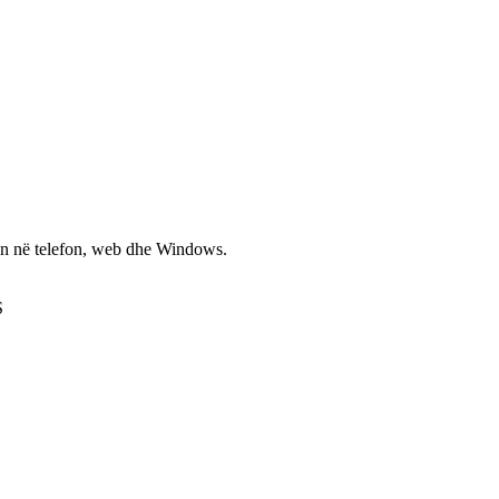
non në telefon, web dhe Windows.
S