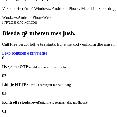
Vazhdo bisedën në Windows, Android, iPhone, Mac, Linux ose drejtp
Windows
Android
iPhone
Web
Privatësi dhe kontroll
Biseda që mbeten mes jush.
Call Free përdor lidhje të sigurta, hyrje me kod verifikimi dhe masa 
Lexo politikën e privatësisë →
01
Hyrje me OTP
Verifikim i numrit të telefonit
02
Lidhje HTTPS
Trafik i mbrojtur me okult.org
03
Kontroll i skedarëve
Kufizime të formatit dhe madhësisë
CF