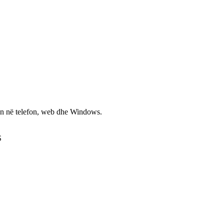
non në telefon, web dhe Windows.
S