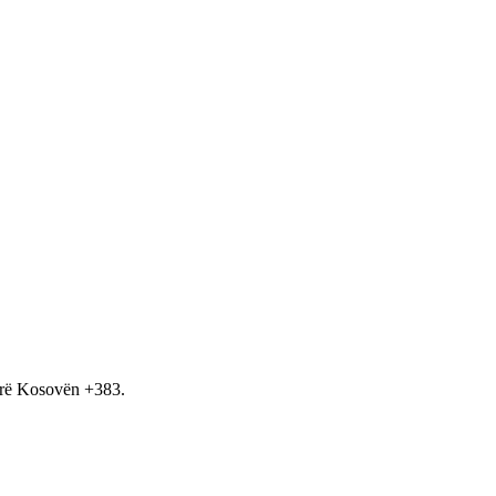
hirë Kosovën +383.