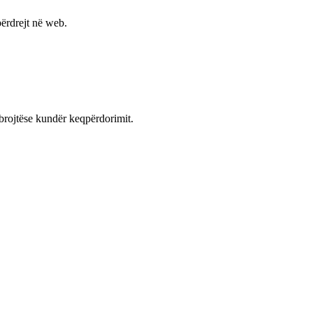
ërdrejt në web.
mbrojtëse kundër keqpërdorimit.