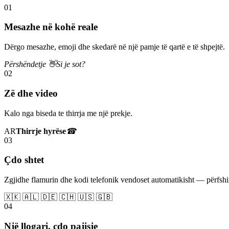
01
Mesazhe në kohë reale
Dërgo mesazhe, emoji dhe skedarë në një pamje të qartë e të shpejtë.
Përshëndetje 👋
Si je sot?
02
Zë dhe video
Kalo nga biseda te thirrja me një prekje.
AR
Thirrje hyrëse
☎
03
Çdo shtet
Zgjidhe flamurin dhe kodi telefonik vendoset automatikisht — përfs
🇽🇰 🇦🇱 🇩🇪 🇨🇭 🇺🇸 🇬🇧
04
Një llogari, çdo pajisje