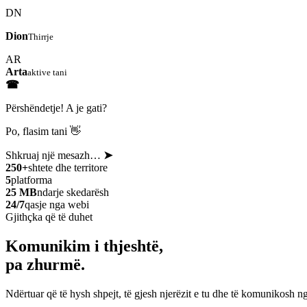
DN
Dion
Thirrje
AR
Arta
aktive tani
☎
Përshëndetje! A je gati?
Po, flasim tani 👋
Shkruaj një mesazh…
➤
250+
shtete dhe territore
5
platforma
25 MB
ndarje skedarësh
24/7
qasje nga webi
Gjithçka që të duhet
Komunikim i thjeshtë,
pa zhurmë.
Ndërtuar që të hysh shpejt, të gjesh njerëzit e tu dhe të komunikosh ng