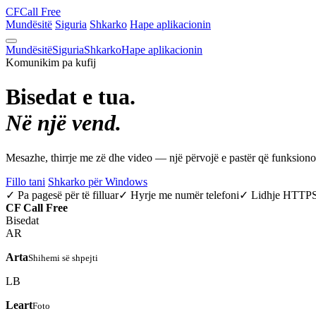
CF
Call Free
Mundësitë
Siguria
Shkarko
Hape aplikacionin
Mundësitë
Siguria
Shkarko
Hape aplikacionin
Komunikim pa kufij
Bisedat e tua.
Në një vend.
Mesazhe, thirrje me zë dhe video — një përvojë e pastër që funksio
Fillo tani
Shkarko për Windows
✓ Pa pagesë për të filluar
✓ Hyrje me numër telefoni
✓ Lidhje HTTP
CF
Call Free
Bisedat
AR
Arta
Shihemi së shpejti
LB
Leart
Foto