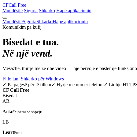
CF
Call Free
Mundësitë
Siguria
Shkarko
Hape aplikacionin
Mundësitë
Siguria
Shkarko
Hape aplikacionin
Komunikim pa kufij
Bisedat e tua.
Në një vend.
Mesazhe, thirrje me zë dhe video — një përvojë e pastër që funksio
Fillo tani
Shkarko për Windows
✓ Pa pagesë për të filluar
✓ Hyrje me numër telefoni
✓ Lidhje HTTP
CF
Call Free
Bisedat
AR
Arta
Shihemi së shpejti
LB
Leart
Foto