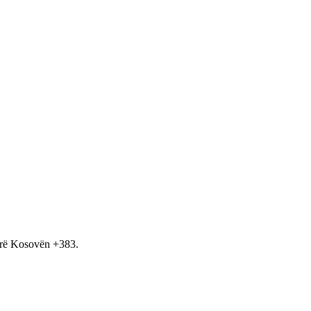
hirë Kosovën +383.