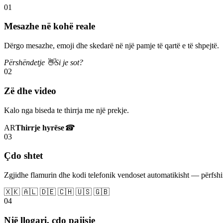
01
Mesazhe në kohë reale
Dërgo mesazhe, emoji dhe skedarë në një pamje të qartë e të shpejtë.
Përshëndetje 👋
Si je sot?
02
Zë dhe video
Kalo nga biseda te thirrja me një prekje.
AR
Thirrje hyrëse
☎
03
Çdo shtet
Zgjidhe flamurin dhe kodi telefonik vendoset automatikisht — përfs
🇽🇰 🇦🇱 🇩🇪 🇨🇭 🇺🇸 🇬🇧
04
Një llogari, çdo pajisje