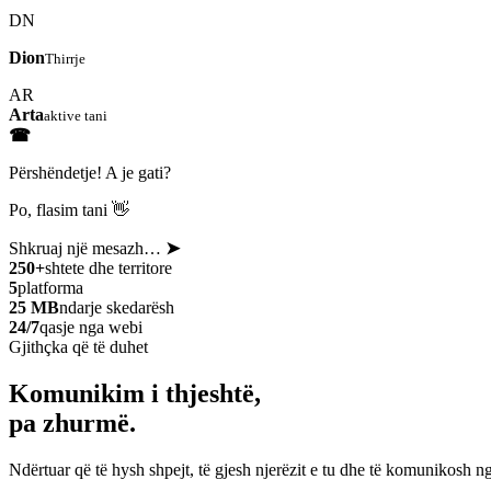
DN
Dion
Thirrje
AR
Arta
aktive tani
☎
Përshëndetje! A je gati?
Po, flasim tani 👋
Shkruaj një mesazh…
➤
250+
shtete dhe territore
5
platforma
25 MB
ndarje skedarësh
24/7
qasje nga webi
Gjithçka që të duhet
Komunikim i thjeshtë,
pa zhurmë.
Ndërtuar që të hysh shpejt, të gjesh njerëzit e tu dhe të komunikosh ng