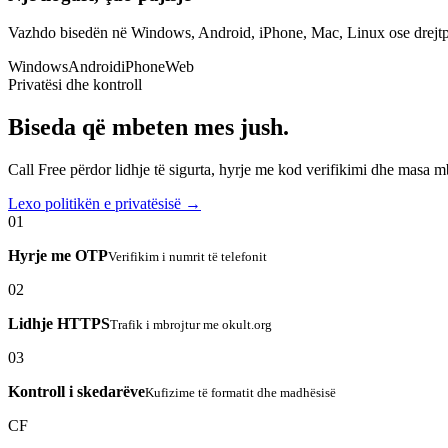
Vazhdo bisedën në Windows, Android, iPhone, Mac, Linux ose drejtp
Windows
Android
iPhone
Web
Privatësi dhe kontroll
Biseda që mbeten mes jush.
Call Free përdor lidhje të sigurta, hyrje me kod verifikimi dhe masa 
Lexo politikën e privatësisë →
01
Hyrje me OTP
Verifikim i numrit të telefonit
02
Lidhje HTTPS
Trafik i mbrojtur me okult.org
03
Kontroll i skedarëve
Kufizime të formatit dhe madhësisë
CF