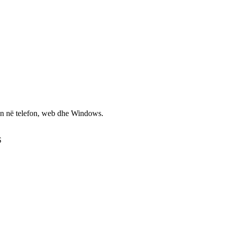
non në telefon, web dhe Windows.
S