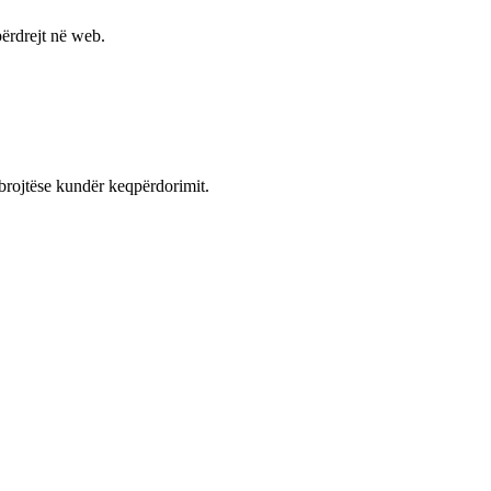
ërdrejt në web.
mbrojtëse kundër keqpërdorimit.