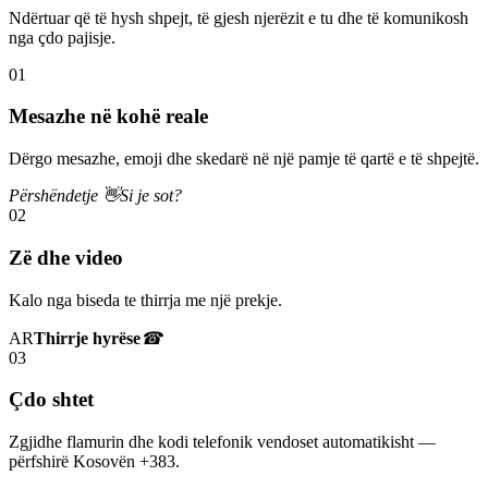
Ndërtuar që të hysh shpejt, të gjesh njerëzit e tu dhe të komunikosh
nga çdo pajisje.
01
Mesazhe në kohë reale
Dërgo mesazhe, emoji dhe skedarë në një pamje të qartë e të shpejtë.
Përshëndetje 👋
Si je sot?
02
Zë dhe video
Kalo nga biseda te thirrja me një prekje.
AR
Thirrje hyrëse
☎
03
Çdo shtet
Zgjidhe flamurin dhe kodi telefonik vendoset automatikisht —
përfshirë Kosovën +383.