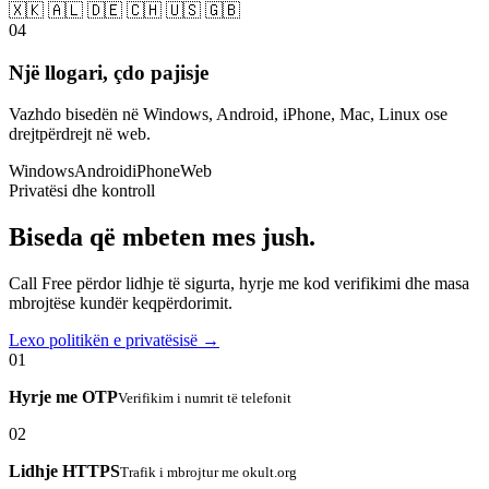
🇽🇰 🇦🇱 🇩🇪 🇨🇭 🇺🇸 🇬🇧
04
Një llogari, çdo pajisje
Vazhdo bisedën në Windows, Android, iPhone, Mac, Linux ose
drejtpërdrejt në web.
Windows
Android
iPhone
Web
Privatësi dhe kontroll
Biseda që mbeten mes jush.
Call Free përdor lidhje të sigurta, hyrje me kod verifikimi dhe masa
mbrojtëse kundër keqpërdorimit.
Lexo politikën e privatësisë →
01
Hyrje me OTP
Verifikim i numrit të telefonit
02
Lidhje HTTPS
Trafik i mbrojtur me okult.org