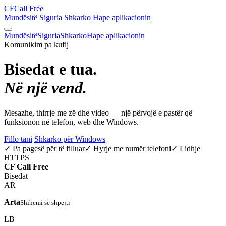
CF
Call Free
Mundësitë
Siguria
Shkarko
Hape aplikacionin
Mundësitë
Siguria
Shkarko
Hape aplikacionin
Komunikim pa kufij
Bisedat e tua.
Në një vend.
Mesazhe, thirrje me zë dhe video — një përvojë e pastër që
funksionon në telefon, web dhe Windows.
Fillo tani
Shkarko për Windows
✓ Pa pagesë për të filluar
✓ Hyrje me numër telefoni
✓ Lidhje
HTTPS
CF
Call Free
Bisedat
AR
Arta
Shihemi së shpejti
LB