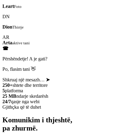
Leart
Foto
DN
Dion
Thirrje
AR
Arta
aktive tani
☎
Përshëndetje! A je gati?
Po, flasim tani 👋
Shkruaj një mesazh…
➤
250+
shtete dhe territore
5
platforma
25 MB
ndarje skedarësh
24/7
qasje nga webi
Gjithçka që të duhet
Komunikim i thjeshtë,
pa zhurmë.