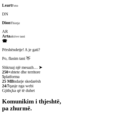
Leart
Foto
DN
Dion
Thirrje
AR
Arta
aktive tani
☎
Përshëndetje! A je gati?
Po, flasim tani 👋
Shkruaj një mesazh…
➤
250+
shtete dhe territore
5
platforma
25 MB
ndarje skedarësh
24/7
qasje nga webi
Gjithçka që të duhet
Komunikim i thjeshtë,
pa zhurmë.