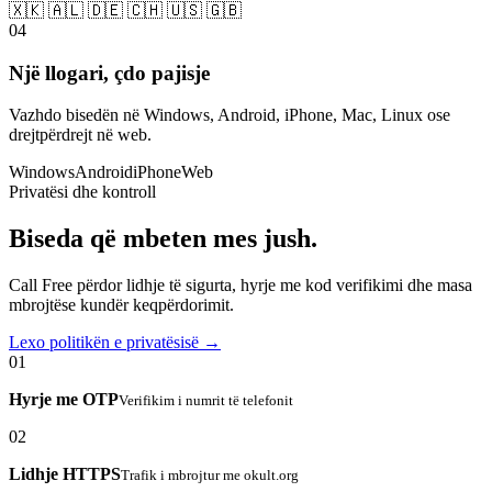
🇽🇰 🇦🇱 🇩🇪 🇨🇭 🇺🇸 🇬🇧
04
Një llogari, çdo pajisje
Vazhdo bisedën në Windows, Android, iPhone, Mac, Linux ose
drejtpërdrejt në web.
Windows
Android
iPhone
Web
Privatësi dhe kontroll
Biseda që mbeten mes jush.
Call Free përdor lidhje të sigurta, hyrje me kod verifikimi dhe masa
mbrojtëse kundër keqpërdorimit.
Lexo politikën e privatësisë →
01
Hyrje me OTP
Verifikim i numrit të telefonit
02
Lidhje HTTPS
Trafik i mbrojtur me okult.org