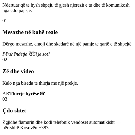
Ndërtuar që të hysh shpejt, të gjesh njerëzit e tu dhe të komunikosh
nga çdo pajisje.
01
Mesazhe në kohë reale
Dërgo mesazhe, emoji dhe skedarë në një pamje të qartë e të shpejtë.
Përshëndetje 👋
Si je sot?
02
Zë dhe video
Kalo nga biseda te thirrja me një prekje.
AR
Thirrje hyrëse
☎
03
Çdo shtet
Zgjidhe flamurin dhe kodi telefonik vendoset automatikisht —
përfshirë Kosovën +383.