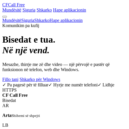
CF
Call Free
Mundësitë
Siguria
Shkarko
Hape aplikacionin
Mundësitë
Siguria
Shkarko
Hape aplikacionin
Komunikim pa kufij
Bisedat e tua.
Në një vend.
Mesazhe, thirrje me zë dhe video — një përvojë e pastër që
funksionon në telefon, web dhe Windows.
Fillo tani
Shkarko për Windows
✓ Pa pagesë për të filluar
✓ Hyrje me numër telefoni
✓ Lidhje
HTTPS
CF
Call Free
Bisedat
AR
Arta
Shihemi së shpejti
LB