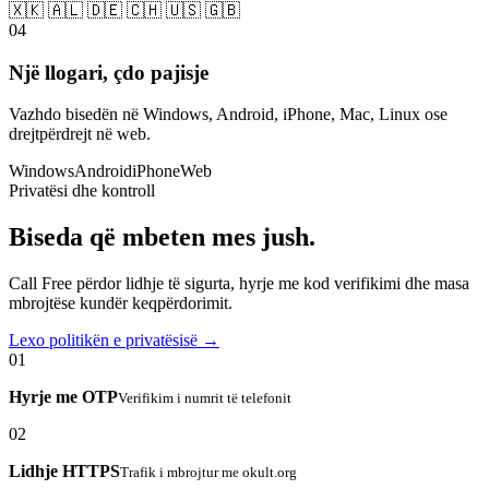
🇽🇰 🇦🇱 🇩🇪 🇨🇭 🇺🇸 🇬🇧
04
Një llogari, çdo pajisje
Vazhdo bisedën në Windows, Android, iPhone, Mac, Linux ose
drejtpërdrejt në web.
Windows
Android
iPhone
Web
Privatësi dhe kontroll
Biseda që mbeten mes jush.
Call Free përdor lidhje të sigurta, hyrje me kod verifikimi dhe masa
mbrojtëse kundër keqpërdorimit.
Lexo politikën e privatësisë →
01
Hyrje me OTP
Verifikim i numrit të telefonit
02
Lidhje HTTPS
Trafik i mbrojtur me okult.org