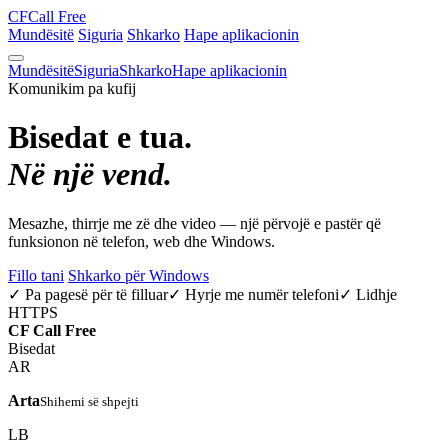
CF
Call Free
Mundësitë
Siguria
Shkarko
Hape aplikacionin
Mundësitë
Siguria
Shkarko
Hape aplikacionin
Komunikim pa kufij
Bisedat e tua.
Në një vend.
Mesazhe, thirrje me zë dhe video — një përvojë e pastër që
funksionon në telefon, web dhe Windows.
Fillo tani
Shkarko për Windows
✓ Pa pagesë për të filluar
✓ Hyrje me numër telefoni
✓ Lidhje
HTTPS
CF
Call Free
Bisedat
AR
Arta
Shihemi së shpejti
LB