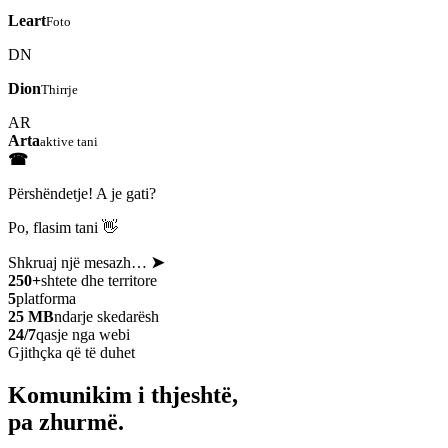
Leart
Foto
DN
Dion
Thirrje
AR
Arta
aktive tani
☎
Përshëndetje! A je gati?
Po, flasim tani 👋
Shkruaj një mesazh…
➤
250+
shtete dhe territore
5
platforma
25 MB
ndarje skedarësh
24/7
qasje nga webi
Gjithçka që të duhet
Komunikim i thjeshtë,
pa zhurmë.