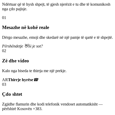
Ndërtuar që të hysh shpejt, të gjesh njerëzit e tu dhe të komunikosh
nga çdo pajisje.
01
Mesazhe në kohë reale
Dërgo mesazhe, emoji dhe skedarë në një pamje të qartë e të shpejtë.
Përshëndetje 👋
Si je sot?
02
Zë dhe video
Kalo nga biseda te thirrja me një prekje.
AR
Thirrje hyrëse
☎
03
Çdo shtet
Zgjidhe flamurin dhe kodi telefonik vendoset automatikisht —
përfshirë Kosovën +383.