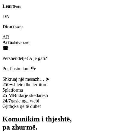
Leart
Foto
DN
Dion
Thirrje
AR
Arta
aktive tani
☎
Përshëndetje! A je gati?
Po, flasim tani 👋
Shkruaj një mesazh…
➤
250+
shtete dhe territore
5
platforma
25 MB
ndarje skedarësh
24/7
qasje nga webi
Gjithçka që të duhet
Komunikim i thjeshtë,
pa zhurmë.