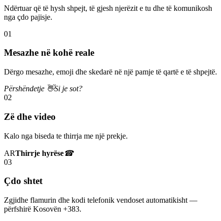
Ndërtuar që të hysh shpejt, të gjesh njerëzit e tu dhe të komunikosh
nga çdo pajisje.
01
Mesazhe në kohë reale
Dërgo mesazhe, emoji dhe skedarë në një pamje të qartë e të shpejtë.
Përshëndetje 👋
Si je sot?
02
Zë dhe video
Kalo nga biseda te thirrja me një prekje.
AR
Thirrje hyrëse
☎
03
Çdo shtet
Zgjidhe flamurin dhe kodi telefonik vendoset automatikisht —
përfshirë Kosovën +383.