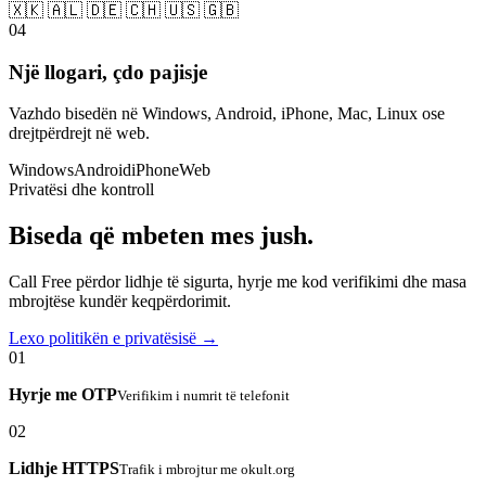
🇽🇰 🇦🇱 🇩🇪 🇨🇭 🇺🇸 🇬🇧
04
Një llogari, çdo pajisje
Vazhdo bisedën në Windows, Android, iPhone, Mac, Linux ose
drejtpërdrejt në web.
Windows
Android
iPhone
Web
Privatësi dhe kontroll
Biseda që mbeten mes jush.
Call Free përdor lidhje të sigurta, hyrje me kod verifikimi dhe masa
mbrojtëse kundër keqpërdorimit.
Lexo politikën e privatësisë →
01
Hyrje me OTP
Verifikim i numrit të telefonit
02
Lidhje HTTPS
Trafik i mbrojtur me okult.org