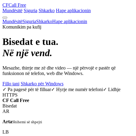
CF
Call Free
Mundësitë
Siguria
Shkarko
Hape aplikacionin
Mundësitë
Siguria
Shkarko
Hape aplikacionin
Komunikim pa kufij
Bisedat e tua.
Në një vend.
Mesazhe, thirrje me zë dhe video — një përvojë e pastër që
funksionon në telefon, web dhe Windows.
Fillo tani
Shkarko për Windows
✓ Pa pagesë për të filluar
✓ Hyrje me numër telefoni
✓ Lidhje
HTTPS
CF
Call Free
Bisedat
AR
Arta
Shihemi së shpejti
LB