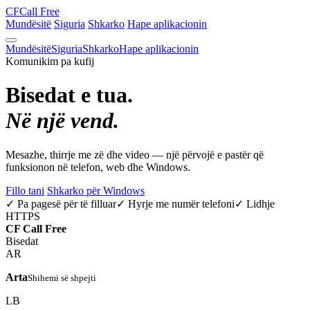
CF
Call Free
Mundësitë
Siguria
Shkarko
Hape aplikacionin
Mundësitë
Siguria
Shkarko
Hape aplikacionin
Komunikim pa kufij
Bisedat e tua.
Në një vend.
Mesazhe, thirrje me zë dhe video — një përvojë e pastër që
funksionon në telefon, web dhe Windows.
Fillo tani
Shkarko për Windows
✓ Pa pagesë për të filluar
✓ Hyrje me numër telefoni
✓ Lidhje
HTTPS
CF
Call Free
Bisedat
AR
Arta
Shihemi së shpejti
LB