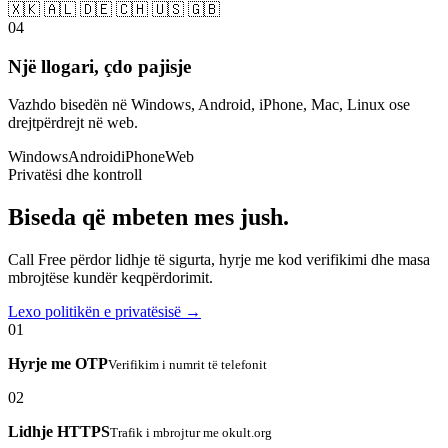
🇽🇰 🇦🇱 🇩🇪 🇨🇭 🇺🇸 🇬🇧
04
Një llogari, çdo pajisje
Vazhdo bisedën në Windows, Android, iPhone, Mac, Linux ose
drejtpërdrejt në web.
Windows
Android
iPhone
Web
Privatësi dhe kontroll
Biseda që mbeten mes jush.
Call Free përdor lidhje të sigurta, hyrje me kod verifikimi dhe masa
mbrojtëse kundër keqpërdorimit.
Lexo politikën e privatësisë →
01
Hyrje me OTP
Verifikim i numrit të telefonit
02
Lidhje HTTPS
Trafik i mbrojtur me okult.org