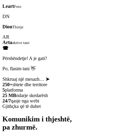
Leart
Foto
DN
Dion
Thirrje
AR
Arta
aktive tani
☎
Përshëndetje! A je gati?
Po, flasim tani 👋
Shkruaj një mesazh…
➤
250+
shtete dhe territore
5
platforma
25 MB
ndarje skedarësh
24/7
qasje nga webi
Gjithçka që të duhet
Komunikim i thjeshtë,
pa zhurmë.