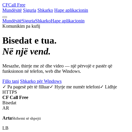
CF
Call Free
Mundësitë
Siguria
Shkarko
Hape aplikacionin
Mundësitë
Siguria
Shkarko
Hape aplikacionin
Komunikim pa kufij
Bisedat e tua.
Në një vend.
Mesazhe, thirrje me zë dhe video — një përvojë e pastër që
funksionon në telefon, web dhe Windows.
Fillo tani
Shkarko për Windows
✓ Pa pagesë për të filluar
✓ Hyrje me numër telefoni
✓ Lidhje
HTTPS
CF
Call Free
Bisedat
AR
Arta
Shihemi së shpejti
LB