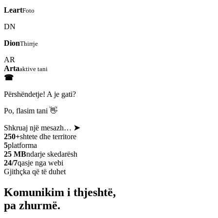
Leart
Foto
DN
Dion
Thirrje
AR
Arta
aktive tani
☎
Përshëndetje! A je gati?
Po, flasim tani 👋
Shkruaj një mesazh…
➤
250+
shtete dhe territore
5
platforma
25 MB
ndarje skedarësh
24/7
qasje nga webi
Gjithçka që të duhet
Komunikim i thjeshtë,
pa zhurmë.