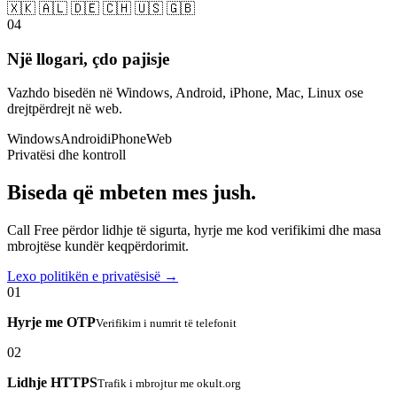
🇽🇰 🇦🇱 🇩🇪 🇨🇭 🇺🇸 🇬🇧
04
Një llogari, çdo pajisje
Vazhdo bisedën në Windows, Android, iPhone, Mac, Linux ose
drejtpërdrejt në web.
Windows
Android
iPhone
Web
Privatësi dhe kontroll
Biseda që mbeten mes jush.
Call Free përdor lidhje të sigurta, hyrje me kod verifikimi dhe masa
mbrojtëse kundër keqpërdorimit.
Lexo politikën e privatësisë →
01
Hyrje me OTP
Verifikim i numrit të telefonit
02
Lidhje HTTPS
Trafik i mbrojtur me okult.org