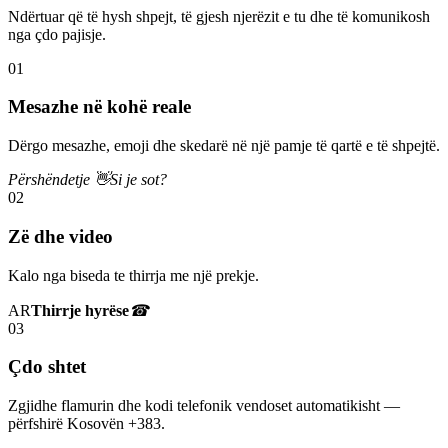
Ndërtuar që të hysh shpejt, të gjesh njerëzit e tu dhe të komunikosh
nga çdo pajisje.
01
Mesazhe në kohë reale
Dërgo mesazhe, emoji dhe skedarë në një pamje të qartë e të shpejtë.
Përshëndetje 👋
Si je sot?
02
Zë dhe video
Kalo nga biseda te thirrja me një prekje.
AR
Thirrje hyrëse
☎
03
Çdo shtet
Zgjidhe flamurin dhe kodi telefonik vendoset automatikisht —
përfshirë Kosovën +383.