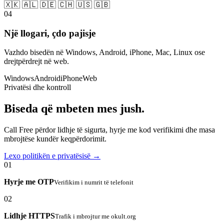
🇽🇰 🇦🇱 🇩🇪 🇨🇭 🇺🇸 🇬🇧
04
Një llogari, çdo pajisje
Vazhdo bisedën në Windows, Android, iPhone, Mac, Linux ose
drejtpërdrejt në web.
Windows
Android
iPhone
Web
Privatësi dhe kontroll
Biseda që mbeten mes jush.
Call Free përdor lidhje të sigurta, hyrje me kod verifikimi dhe masa
mbrojtëse kundër keqpërdorimit.
Lexo politikën e privatësisë →
01
Hyrje me OTP
Verifikim i numrit të telefonit
02
Lidhje HTTPS
Trafik i mbrojtur me okult.org