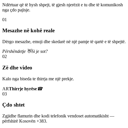
Ndërtuar që të hysh shpejt, të gjesh njerëzit e tu dhe të komunikosh
nga çdo pajisje.
01
Mesazhe në kohë reale
Dërgo mesazhe, emoji dhe skedarë në një pamje të qartë e të shpejtë.
Përshëndetje 👋
Si je sot?
02
Zë dhe video
Kalo nga biseda te thirrja me një prekje.
AR
Thirrje hyrëse
☎
03
Çdo shtet
Zgjidhe flamurin dhe kodi telefonik vendoset automatikisht —
përfshirë Kosovën +383.