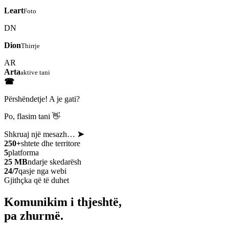
Leart
Foto
DN
Dion
Thirrje
AR
Arta
aktive tani
☎
Përshëndetje! A je gati?
Po, flasim tani 👋
Shkruaj një mesazh…
➤
250+
shtete dhe territore
5
platforma
25 MB
ndarje skedarësh
24/7
qasje nga webi
Gjithçka që të duhet
Komunikim i thjeshtë,
pa zhurmë.