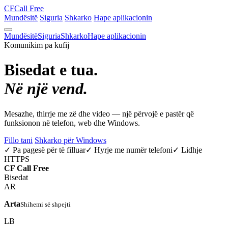
CF
Call Free
Mundësitë
Siguria
Shkarko
Hape aplikacionin
Mundësitë
Siguria
Shkarko
Hape aplikacionin
Komunikim pa kufij
Bisedat e tua.
Në një vend.
Mesazhe, thirrje me zë dhe video — një përvojë e pastër që
funksionon në telefon, web dhe Windows.
Fillo tani
Shkarko për Windows
✓ Pa pagesë për të filluar
✓ Hyrje me numër telefoni
✓ Lidhje
HTTPS
CF
Call Free
Bisedat
AR
Arta
Shihemi së shpejti
LB