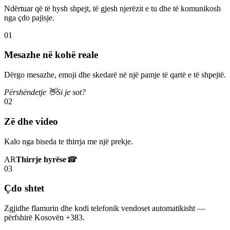
Ndërtuar që të hysh shpejt, të gjesh njerëzit e tu dhe të komunikosh
nga çdo pajisje.
01
Mesazhe në kohë reale
Dërgo mesazhe, emoji dhe skedarë në një pamje të qartë e të shpejtë.
Përshëndetje 👋
Si je sot?
02
Zë dhe video
Kalo nga biseda te thirrja me një prekje.
AR
Thirrje hyrëse
☎
03
Çdo shtet
Zgjidhe flamurin dhe kodi telefonik vendoset automatikisht —
përfshirë Kosovën +383.