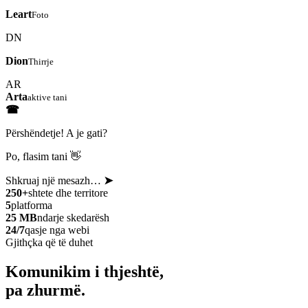
Leart
Foto
DN
Dion
Thirrje
AR
Arta
aktive tani
☎
Përshëndetje! A je gati?
Po, flasim tani 👋
Shkruaj një mesazh…
➤
250+
shtete dhe territore
5
platforma
25 MB
ndarje skedarësh
24/7
qasje nga webi
Gjithçka që të duhet
Komunikim i thjeshtë,
pa zhurmë.