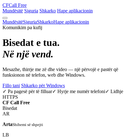
CF
Call Free
Mundësitë
Siguria
Shkarko
Hape aplikacionin
Mundësitë
Siguria
Shkarko
Hape aplikacionin
Komunikim pa kufij
Bisedat e tua.
Në një vend.
Mesazhe, thirrje me zë dhe video — një përvojë e pastër që
funksionon në telefon, web dhe Windows.
Fillo tani
Shkarko për Windows
✓ Pa pagesë për të filluar
✓ Hyrje me numër telefoni
✓ Lidhje
HTTPS
CF
Call Free
Bisedat
AR
Arta
Shihemi së shpejti
LB