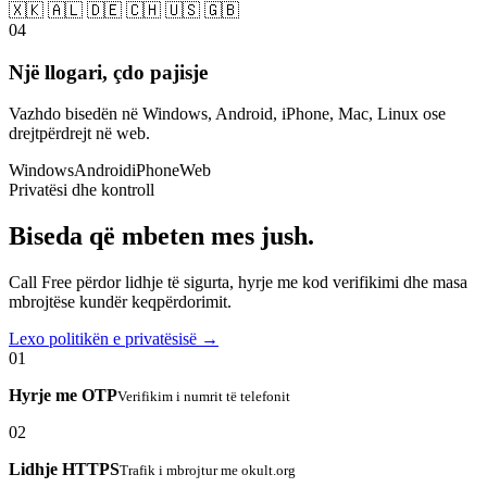
🇽🇰 🇦🇱 🇩🇪 🇨🇭 🇺🇸 🇬🇧
04
Një llogari, çdo pajisje
Vazhdo bisedën në Windows, Android, iPhone, Mac, Linux ose
drejtpërdrejt në web.
Windows
Android
iPhone
Web
Privatësi dhe kontroll
Biseda që mbeten mes jush.
Call Free përdor lidhje të sigurta, hyrje me kod verifikimi dhe masa
mbrojtëse kundër keqpërdorimit.
Lexo politikën e privatësisë →
01
Hyrje me OTP
Verifikim i numrit të telefonit
02
Lidhje HTTPS
Trafik i mbrojtur me okult.org