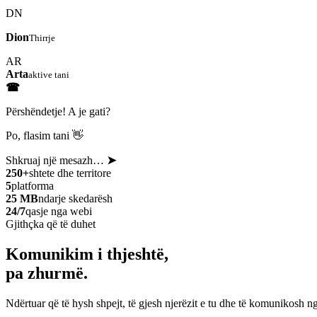
DN
Dion
Thirrje
AR
Arta
aktive tani
☎
Përshëndetje! A je gati?
Po, flasim tani 👋
Shkruaj një mesazh…
➤
250+
shtete dhe territore
5
platforma
25 MB
ndarje skedarësh
24/7
qasje nga webi
Gjithçka që të duhet
Komunikim i thjeshtë,
pa zhurmë.
Ndërtuar që të hysh shpejt, të gjesh njerëzit e tu dhe të komunikosh ng