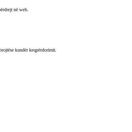
ërdrejt në web.
mbrojtëse kundër keqpërdorimit.