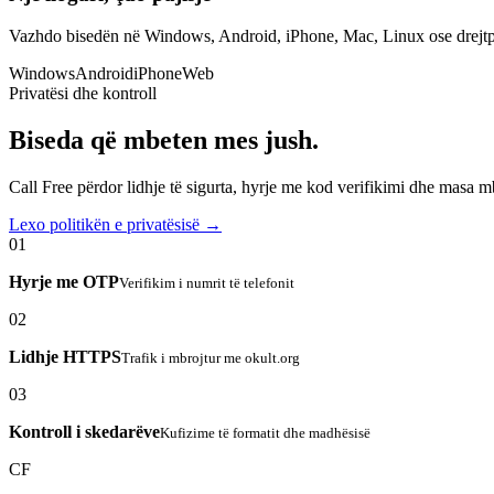
Vazhdo bisedën në Windows, Android, iPhone, Mac, Linux ose drejtp
Windows
Android
iPhone
Web
Privatësi dhe kontroll
Biseda që mbeten mes jush.
Call Free përdor lidhje të sigurta, hyrje me kod verifikimi dhe masa 
Lexo politikën e privatësisë →
01
Hyrje me OTP
Verifikim i numrit të telefonit
02
Lidhje HTTPS
Trafik i mbrojtur me okult.org
03
Kontroll i skedarëve
Kufizime të formatit dhe madhësisë
CF