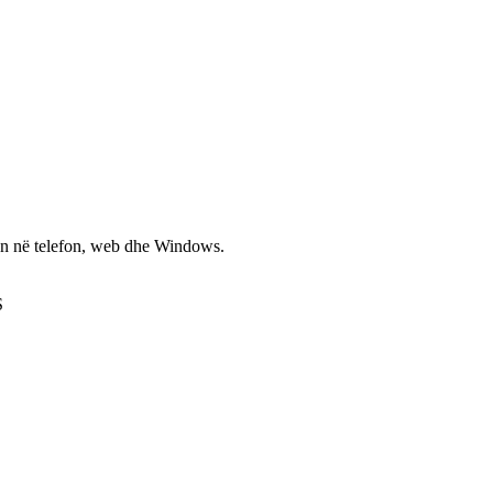
non në telefon, web dhe Windows.
S