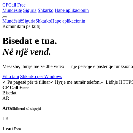
CF
Call Free
Mundësitë
Siguria
Shkarko
Hape aplikacionin
Mundësitë
Siguria
Shkarko
Hape aplikacionin
Komunikim pa kufij
Bisedat e tua.
Në një vend.
Mesazhe, thirrje me zë dhe video — një përvojë e pastër që funksio
Fillo tani
Shkarko për Windows
✓ Pa pagesë për të filluar
✓ Hyrje me numër telefoni
✓ Lidhje HTTP
CF
Call Free
Bisedat
AR
Arta
Shihemi së shpejti
LB
Leart
Foto