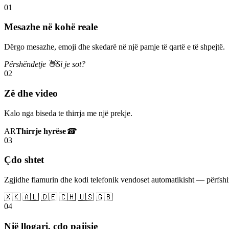
01
Mesazhe në kohë reale
Dërgo mesazhe, emoji dhe skedarë në një pamje të qartë e të shpejtë.
Përshëndetje 👋
Si je sot?
02
Zë dhe video
Kalo nga biseda te thirrja me një prekje.
AR
Thirrje hyrëse
☎
03
Çdo shtet
Zgjidhe flamurin dhe kodi telefonik vendoset automatikisht — përfs
🇽🇰 🇦🇱 🇩🇪 🇨🇭 🇺🇸 🇬🇧
04
Një llogari, çdo pajisje