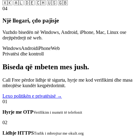
🇽🇰 🇦🇱 🇩🇪 🇨🇭 🇺🇸 🇬🇧
04
Një llogari, çdo pajisje
Vazhdo bisedën në Windows, Android, iPhone, Mac, Linux ose
drejtpërdrejt në web.
Windows
Android
iPhone
Web
Privatësi dhe kontroll
Biseda që mbeten mes jush.
Call Free përdor lidhje të sigurta, hyrje me kod verifikimi dhe masa
mbrojtëse kundër keqpërdorimit.
Lexo politikën e privatësisë →
01
Hyrje me OTP
Verifikim i numrit të telefonit
02
Lidhje HTTPS
Trafik i mbrojtur me okult.org