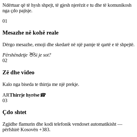
Ndërtuar që të hysh shpejt, të gjesh njerëzit e tu dhe të komunikosh
nga çdo pajisje.
01
Mesazhe në kohë reale
Dërgo mesazhe, emoji dhe skedarë në një pamje të qartë e të shpejtë.
Përshëndetje 👋
Si je sot?
02
Zë dhe video
Kalo nga biseda te thirrja me një prekje.
AR
Thirrje hyrëse
☎
03
Çdo shtet
Zgjidhe flamurin dhe kodi telefonik vendoset automatikisht —
përfshirë Kosovën +383.