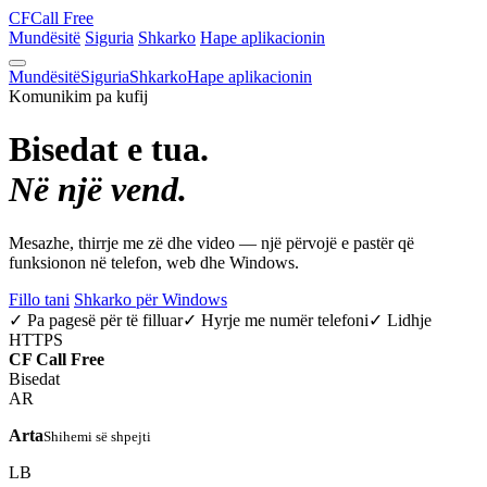
CF
Call Free
Mundësitë
Siguria
Shkarko
Hape aplikacionin
Mundësitë
Siguria
Shkarko
Hape aplikacionin
Komunikim pa kufij
Bisedat e tua.
Në një vend.
Mesazhe, thirrje me zë dhe video — një përvojë e pastër që
funksionon në telefon, web dhe Windows.
Fillo tani
Shkarko për Windows
✓ Pa pagesë për të filluar
✓ Hyrje me numër telefoni
✓ Lidhje
HTTPS
CF
Call Free
Bisedat
AR
Arta
Shihemi së shpejti
LB