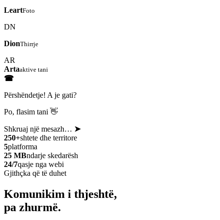
Leart
Foto
DN
Dion
Thirrje
AR
Arta
aktive tani
☎
Përshëndetje! A je gati?
Po, flasim tani 👋
Shkruaj një mesazh…
➤
250+
shtete dhe territore
5
platforma
25 MB
ndarje skedarësh
24/7
qasje nga webi
Gjithçka që të duhet
Komunikim i thjeshtë,
pa zhurmë.