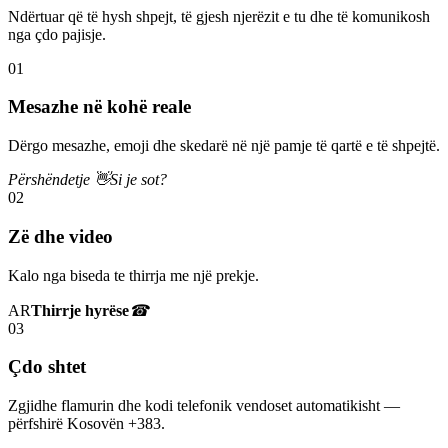
Ndërtuar që të hysh shpejt, të gjesh njerëzit e tu dhe të komunikosh
nga çdo pajisje.
01
Mesazhe në kohë reale
Dërgo mesazhe, emoji dhe skedarë në një pamje të qartë e të shpejtë.
Përshëndetje 👋
Si je sot?
02
Zë dhe video
Kalo nga biseda te thirrja me një prekje.
AR
Thirrje hyrëse
☎
03
Çdo shtet
Zgjidhe flamurin dhe kodi telefonik vendoset automatikisht —
përfshirë Kosovën +383.