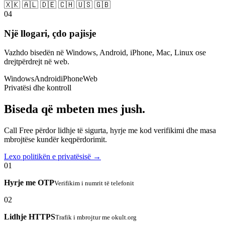
🇽🇰 🇦🇱 🇩🇪 🇨🇭 🇺🇸 🇬🇧
04
Një llogari, çdo pajisje
Vazhdo bisedën në Windows, Android, iPhone, Mac, Linux ose
drejtpërdrejt në web.
Windows
Android
iPhone
Web
Privatësi dhe kontroll
Biseda që mbeten mes jush.
Call Free përdor lidhje të sigurta, hyrje me kod verifikimi dhe masa
mbrojtëse kundër keqpërdorimit.
Lexo politikën e privatësisë →
01
Hyrje me OTP
Verifikim i numrit të telefonit
02
Lidhje HTTPS
Trafik i mbrojtur me okult.org