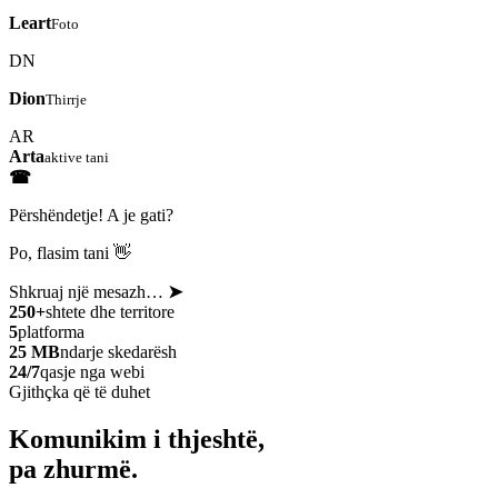
Leart
Foto
DN
Dion
Thirrje
AR
Arta
aktive tani
☎
Përshëndetje! A je gati?
Po, flasim tani 👋
Shkruaj një mesazh…
➤
250+
shtete dhe territore
5
platforma
25 MB
ndarje skedarësh
24/7
qasje nga webi
Gjithçka që të duhet
Komunikim i thjeshtë,
pa zhurmë.