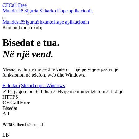
CF
Call Free
Mundësitë
Siguria
Shkarko
Hape aplikacionin
Mundësitë
Siguria
Shkarko
Hape aplikacionin
Komunikim pa kufij
Bisedat e tua.
Në një vend.
Mesazhe, thirrje me zë dhe video — një përvojë e pastër që
funksionon në telefon, web dhe Windows.
Fillo tani
Shkarko për Windows
✓ Pa pagesë për të filluar
✓ Hyrje me numër telefoni
✓ Lidhje
HTTPS
CF
Call Free
Bisedat
AR
Arta
Shihemi së shpejti
LB