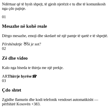
Ndërtuar që të hysh shpejt, të gjesh njerëzit e tu dhe të komunikosh
nga çdo pajisje.
01
Mesazhe në kohë reale
Dërgo mesazhe, emoji dhe skedarë në një pamje të qartë e të shpejtë.
Përshëndetje 👋
Si je sot?
02
Zë dhe video
Kalo nga biseda te thirrja me një prekje.
AR
Thirrje hyrëse
☎
03
Çdo shtet
Zgjidhe flamurin dhe kodi telefonik vendoset automatikisht —
përfshirë Kosovën +383.