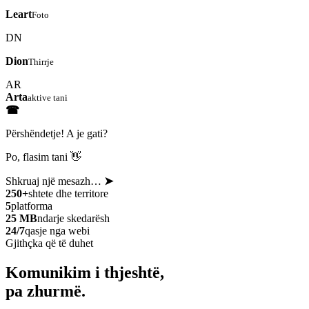
Leart
Foto
DN
Dion
Thirrje
AR
Arta
aktive tani
☎
Përshëndetje! A je gati?
Po, flasim tani 👋
Shkruaj një mesazh…
➤
250+
shtete dhe territore
5
platforma
25 MB
ndarje skedarësh
24/7
qasje nga webi
Gjithçka që të duhet
Komunikim i thjeshtë,
pa zhurmë.