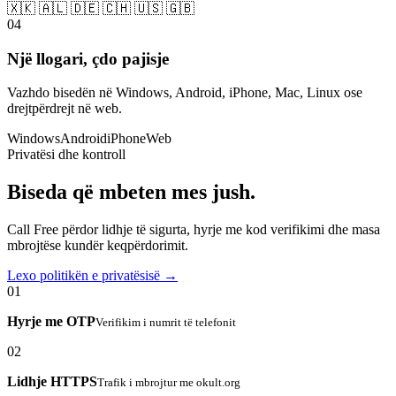
🇽🇰 🇦🇱 🇩🇪 🇨🇭 🇺🇸 🇬🇧
04
Një llogari, çdo pajisje
Vazhdo bisedën në Windows, Android, iPhone, Mac, Linux ose
drejtpërdrejt në web.
Windows
Android
iPhone
Web
Privatësi dhe kontroll
Biseda që mbeten mes jush.
Call Free përdor lidhje të sigurta, hyrje me kod verifikimi dhe masa
mbrojtëse kundër keqpërdorimit.
Lexo politikën e privatësisë →
01
Hyrje me OTP
Verifikim i numrit të telefonit
02
Lidhje HTTPS
Trafik i mbrojtur me okult.org