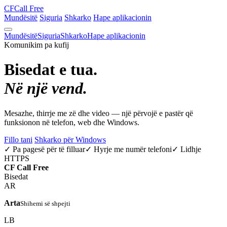
CF
Call Free
Mundësitë
Siguria
Shkarko
Hape aplikacionin
Mundësitë
Siguria
Shkarko
Hape aplikacionin
Komunikim pa kufij
Bisedat e tua.
Në një vend.
Mesazhe, thirrje me zë dhe video — një përvojë e pastër që
funksionon në telefon, web dhe Windows.
Fillo tani
Shkarko për Windows
✓ Pa pagesë për të filluar
✓ Hyrje me numër telefoni
✓ Lidhje
HTTPS
CF
Call Free
Bisedat
AR
Arta
Shihemi së shpejti
LB