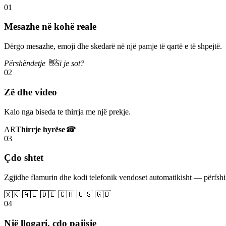
01
Mesazhe në kohë reale
Dërgo mesazhe, emoji dhe skedarë në një pamje të qartë e të shpejtë.
Përshëndetje 👋
Si je sot?
02
Zë dhe video
Kalo nga biseda te thirrja me një prekje.
AR
Thirrje hyrëse
☎
03
Çdo shtet
Zgjidhe flamurin dhe kodi telefonik vendoset automatikisht — përfs
🇽🇰 🇦🇱 🇩🇪 🇨🇭 🇺🇸 🇬🇧
04
Një llogari, çdo pajisje