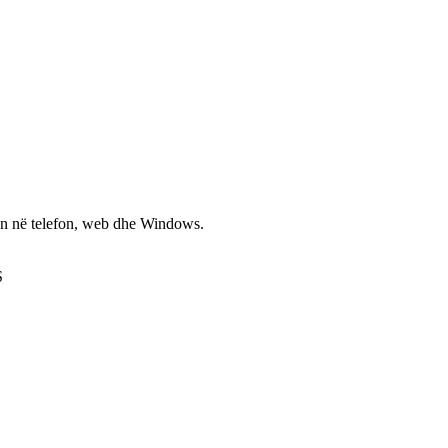
non në telefon, web dhe Windows.
S