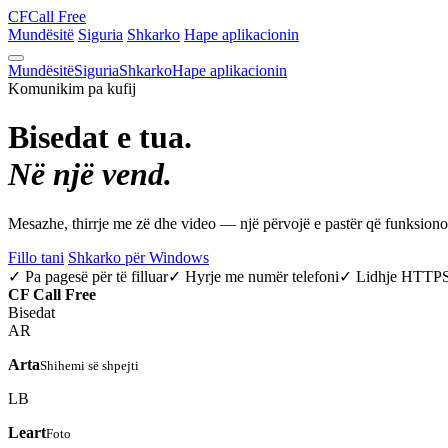
CF
Call Free
Mundësitë
Siguria
Shkarko
Hape aplikacionin
Mundësitë
Siguria
Shkarko
Hape aplikacionin
Komunikim pa kufij
Bisedat e tua.
Në një vend.
Mesazhe, thirrje me zë dhe video — një përvojë e pastër që funksio
Fillo tani
Shkarko për Windows
✓ Pa pagesë për të filluar
✓ Hyrje me numër telefoni
✓ Lidhje HTTP
CF
Call Free
Bisedat
AR
Arta
Shihemi së shpejti
LB
Leart
Foto