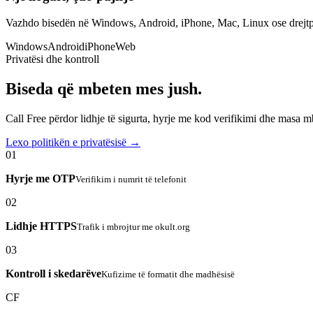
Vazhdo bisedën në Windows, Android, iPhone, Mac, Linux ose drejtp
Windows
Android
iPhone
Web
Privatësi dhe kontroll
Biseda që mbeten mes jush.
Call Free përdor lidhje të sigurta, hyrje me kod verifikimi dhe masa 
Lexo politikën e privatësisë →
01
Hyrje me OTP
Verifikim i numrit të telefonit
02
Lidhje HTTPS
Trafik i mbrojtur me okult.org
03
Kontroll i skedarëve
Kufizime të formatit dhe madhësisë
CF