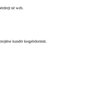
ërdrejt në web.
mbrojtëse kundër keqpërdorimit.