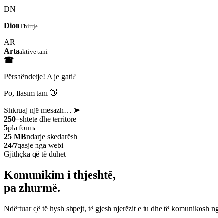
DN
Dion
Thirrje
AR
Arta
aktive tani
☎
Përshëndetje! A je gati?
Po, flasim tani 👋
Shkruaj një mesazh…
➤
250+
shtete dhe territore
5
platforma
25 MB
ndarje skedarësh
24/7
qasje nga webi
Gjithçka që të duhet
Komunikim i thjeshtë,
pa zhurmë.
Ndërtuar që të hysh shpejt, të gjesh njerëzit e tu dhe të komunikosh ng