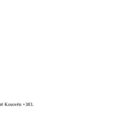
hirë Kosovën +383.