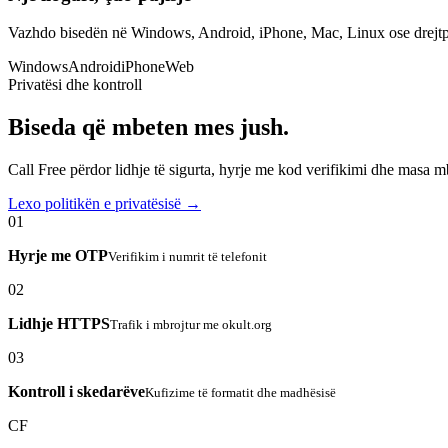
Vazhdo bisedën në Windows, Android, iPhone, Mac, Linux ose drejtp
Windows
Android
iPhone
Web
Privatësi dhe kontroll
Biseda që mbeten mes jush.
Call Free përdor lidhje të sigurta, hyrje me kod verifikimi dhe masa 
Lexo politikën e privatësisë →
01
Hyrje me OTP
Verifikim i numrit të telefonit
02
Lidhje HTTPS
Trafik i mbrojtur me okult.org
03
Kontroll i skedarëve
Kufizime të formatit dhe madhësisë
CF