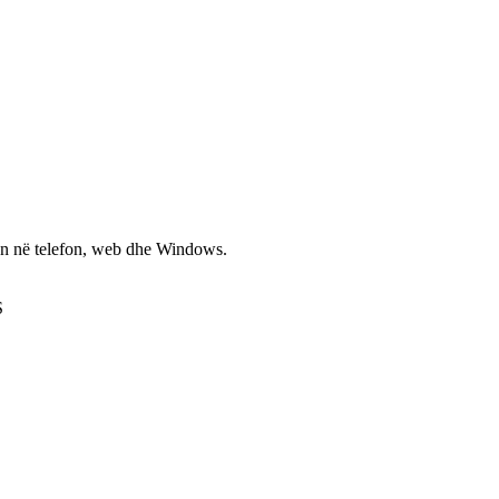
non në telefon, web dhe Windows.
S