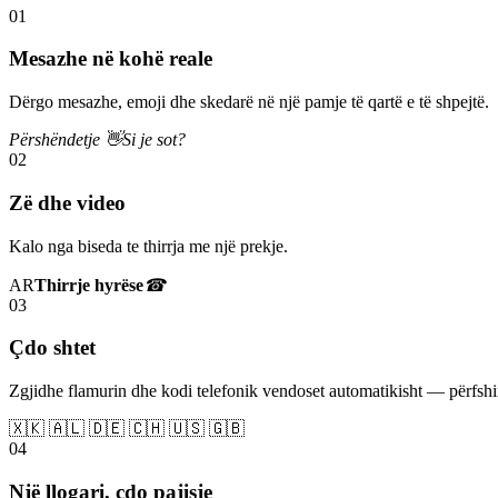
01
Mesazhe në kohë reale
Dërgo mesazhe, emoji dhe skedarë në një pamje të qartë e të shpejtë.
Përshëndetje 👋
Si je sot?
02
Zë dhe video
Kalo nga biseda te thirrja me një prekje.
AR
Thirrje hyrëse
☎
03
Çdo shtet
Zgjidhe flamurin dhe kodi telefonik vendoset automatikisht — përfs
🇽🇰 🇦🇱 🇩🇪 🇨🇭 🇺🇸 🇬🇧
04
Një llogari, çdo pajisje