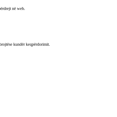
ërdrejt në web.
mbrojtëse kundër keqpërdorimit.