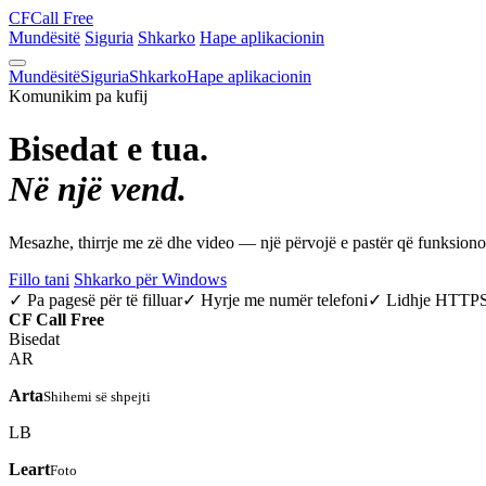
CF
Call Free
Mundësitë
Siguria
Shkarko
Hape aplikacionin
Mundësitë
Siguria
Shkarko
Hape aplikacionin
Komunikim pa kufij
Bisedat e tua.
Në një vend.
Mesazhe, thirrje me zë dhe video — një përvojë e pastër që funksio
Fillo tani
Shkarko për Windows
✓ Pa pagesë për të filluar
✓ Hyrje me numër telefoni
✓ Lidhje HTTP
CF
Call Free
Bisedat
AR
Arta
Shihemi së shpejti
LB
Leart
Foto