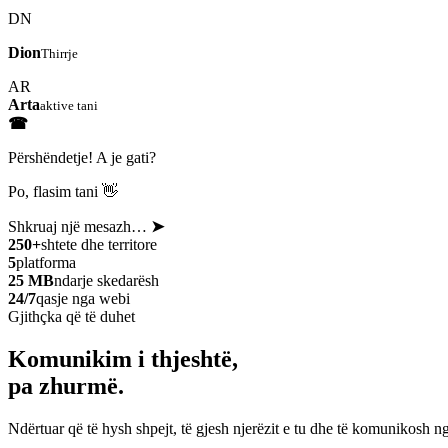
DN
Dion
Thirrje
AR
Arta
aktive tani
☎
Përshëndetje! A je gati?
Po, flasim tani 👋
Shkruaj një mesazh…
➤
250+
shtete dhe territore
5
platforma
25 MB
ndarje skedarësh
24/7
qasje nga webi
Gjithçka që të duhet
Komunikim i thjeshtë,
pa zhurmë.
Ndërtuar që të hysh shpejt, të gjesh njerëzit e tu dhe të komunikosh ng