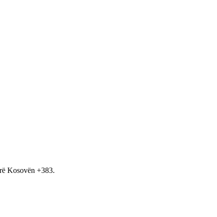
hirë Kosovën +383.