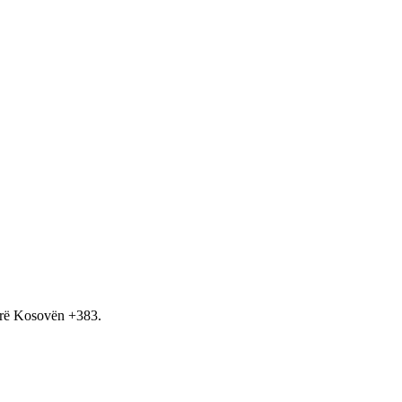
hirë Kosovën +383.