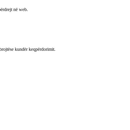
ërdrejt në web.
mbrojtëse kundër keqpërdorimit.