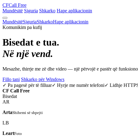
CF
Call Free
Mundësitë
Siguria
Shkarko
Hape aplikacionin
Mundësitë
Siguria
Shkarko
Hape aplikacionin
Komunikim pa kufij
Bisedat e tua.
Në një vend.
Mesazhe, thirrje me zë dhe video — një përvojë e pastër që funksio
Fillo tani
Shkarko për Windows
✓ Pa pagesë për të filluar
✓ Hyrje me numër telefoni
✓ Lidhje HTTP
CF
Call Free
Bisedat
AR
Arta
Shihemi së shpejti
LB
Leart
Foto