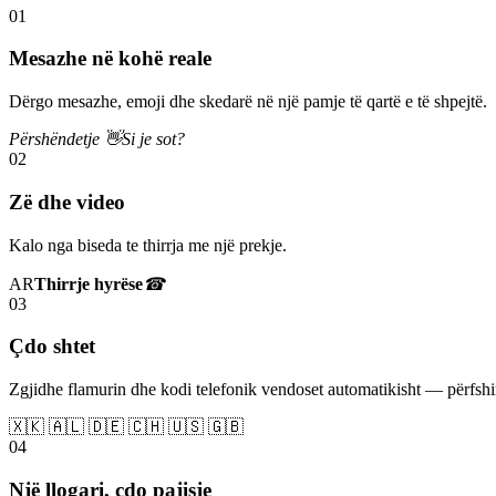
01
Mesazhe në kohë reale
Dërgo mesazhe, emoji dhe skedarë në një pamje të qartë e të shpejtë.
Përshëndetje 👋
Si je sot?
02
Zë dhe video
Kalo nga biseda te thirrja me një prekje.
AR
Thirrje hyrëse
☎
03
Çdo shtet
Zgjidhe flamurin dhe kodi telefonik vendoset automatikisht — përfs
🇽🇰 🇦🇱 🇩🇪 🇨🇭 🇺🇸 🇬🇧
04
Një llogari, çdo pajisje