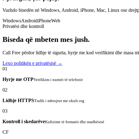
Vazhdo bisedën në Windows, Android, iPhone, Mac, Linux ose drejtp
Windows
Android
iPhone
Web
Privatësi dhe kontroll
Biseda që mbeten mes jush.
Call Free përdor lidhje të sigurta, hyrje me kod verifikimi dhe masa 
Lexo politikën e privatësisë →
01
Hyrje me OTP
Verifikim i numrit të telefonit
02
Lidhje HTTPS
Trafik i mbrojtur me okult.org
03
Kontroll i skedarëve
Kufizime të formatit dhe madhësisë
CF