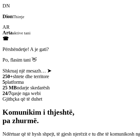
DN
Dion
Thirrje
AR
Arta
aktive tani
☎
Përshëndetje! A je gati?
Po, flasim tani 👋
Shkruaj një mesazh…
➤
250+
shtete dhe territore
5
platforma
25 MB
ndarje skedarësh
24/7
qasje nga webi
Gjithçka që të duhet
Komunikim i thjeshtë,
pa zhurmë.
Ndërtuar që të hysh shpejt, të gjesh njerëzit e tu dhe të komunikosh ng