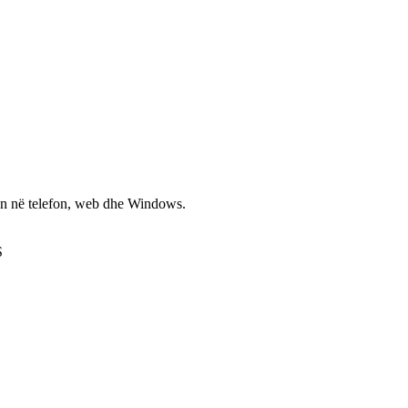
non në telefon, web dhe Windows.
S