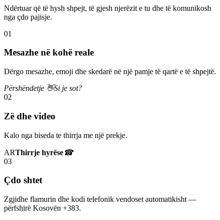
Ndërtuar që të hysh shpejt, të gjesh njerëzit e tu dhe të komunikosh
nga çdo pajisje.
01
Mesazhe në kohë reale
Dërgo mesazhe, emoji dhe skedarë në një pamje të qartë e të shpejtë.
Përshëndetje 👋
Si je sot?
02
Zë dhe video
Kalo nga biseda te thirrja me një prekje.
AR
Thirrje hyrëse
☎
03
Çdo shtet
Zgjidhe flamurin dhe kodi telefonik vendoset automatikisht —
përfshirë Kosovën +383.