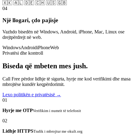
🇽🇰 🇦🇱 🇩🇪 🇨🇭 🇺🇸 🇬🇧
04
Një llogari, çdo pajisje
Vazhdo bisedën në Windows, Android, iPhone, Mac, Linux ose
drejtpërdrejt në web.
Windows
Android
iPhone
Web
Privatësi dhe kontroll
Biseda që mbeten mes jush.
Call Free përdor lidhje të sigurta, hyrje me kod verifikimi dhe masa
mbrojtëse kundër keqpërdorimit.
Lexo politikën e privatësisë →
01
Hyrje me OTP
Verifikim i numrit të telefonit
02
Lidhje HTTPS
Trafik i mbrojtur me okult.org