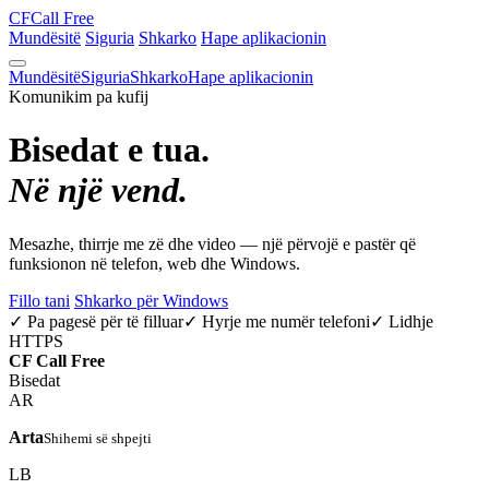
CF
Call Free
Mundësitë
Siguria
Shkarko
Hape aplikacionin
Mundësitë
Siguria
Shkarko
Hape aplikacionin
Komunikim pa kufij
Bisedat e tua.
Në një vend.
Mesazhe, thirrje me zë dhe video — një përvojë e pastër që
funksionon në telefon, web dhe Windows.
Fillo tani
Shkarko për Windows
✓ Pa pagesë për të filluar
✓ Hyrje me numër telefoni
✓ Lidhje
HTTPS
CF
Call Free
Bisedat
AR
Arta
Shihemi së shpejti
LB