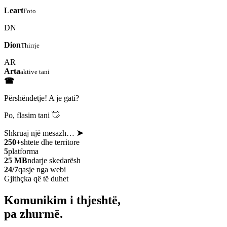
Leart
Foto
DN
Dion
Thirrje
AR
Arta
aktive tani
☎
Përshëndetje! A je gati?
Po, flasim tani 👋
Shkruaj një mesazh…
➤
250+
shtete dhe territore
5
platforma
25 MB
ndarje skedarësh
24/7
qasje nga webi
Gjithçka që të duhet
Komunikim i thjeshtë,
pa zhurmë.