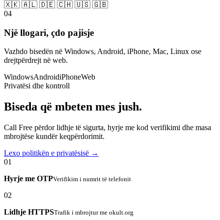
🇽🇰 🇦🇱 🇩🇪 🇨🇭 🇺🇸 🇬🇧
04
Një llogari, çdo pajisje
Vazhdo bisedën në Windows, Android, iPhone, Mac, Linux ose
drejtpërdrejt në web.
Windows
Android
iPhone
Web
Privatësi dhe kontroll
Biseda që mbeten mes jush.
Call Free përdor lidhje të sigurta, hyrje me kod verifikimi dhe masa
mbrojtëse kundër keqpërdorimit.
Lexo politikën e privatësisë →
01
Hyrje me OTP
Verifikim i numrit të telefonit
02
Lidhje HTTPS
Trafik i mbrojtur me okult.org