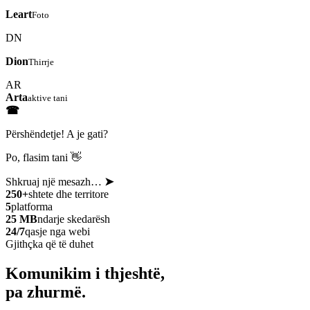
Leart
Foto
DN
Dion
Thirrje
AR
Arta
aktive tani
☎
Përshëndetje! A je gati?
Po, flasim tani 👋
Shkruaj një mesazh…
➤
250+
shtete dhe territore
5
platforma
25 MB
ndarje skedarësh
24/7
qasje nga webi
Gjithçka që të duhet
Komunikim i thjeshtë,
pa zhurmë.