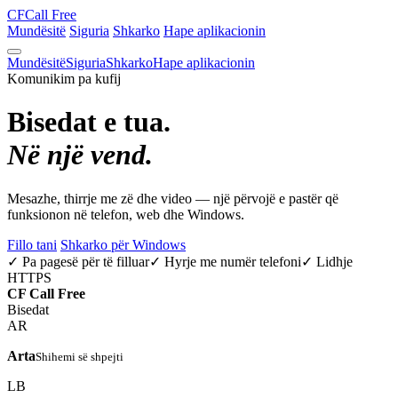
CF
Call Free
Mundësitë
Siguria
Shkarko
Hape aplikacionin
Mundësitë
Siguria
Shkarko
Hape aplikacionin
Komunikim pa kufij
Bisedat e tua.
Në një vend.
Mesazhe, thirrje me zë dhe video — një përvojë e pastër që
funksionon në telefon, web dhe Windows.
Fillo tani
Shkarko për Windows
✓ Pa pagesë për të filluar
✓ Hyrje me numër telefoni
✓ Lidhje
HTTPS
CF
Call Free
Bisedat
AR
Arta
Shihemi së shpejti
LB