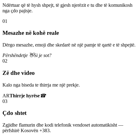
Ndërtuar që të hysh shpejt, të gjesh njerëzit e tu dhe të komunikosh
nga çdo pajisje.
01
Mesazhe në kohë reale
Dërgo mesazhe, emoji dhe skedarë në një pamje të qartë e të shpejtë.
Përshëndetje 👋
Si je sot?
02
Zë dhe video
Kalo nga biseda te thirrja me një prekje.
AR
Thirrje hyrëse
☎
03
Çdo shtet
Zgjidhe flamurin dhe kodi telefonik vendoset automatikisht —
përfshirë Kosovën +383.