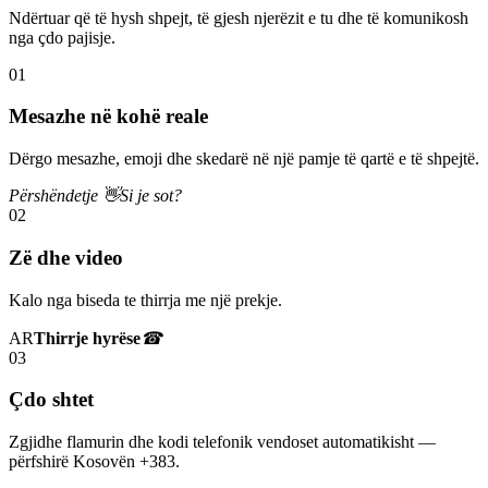
Ndërtuar që të hysh shpejt, të gjesh njerëzit e tu dhe të komunikosh
nga çdo pajisje.
01
Mesazhe në kohë reale
Dërgo mesazhe, emoji dhe skedarë në një pamje të qartë e të shpejtë.
Përshëndetje 👋
Si je sot?
02
Zë dhe video
Kalo nga biseda te thirrja me një prekje.
AR
Thirrje hyrëse
☎
03
Çdo shtet
Zgjidhe flamurin dhe kodi telefonik vendoset automatikisht —
përfshirë Kosovën +383.