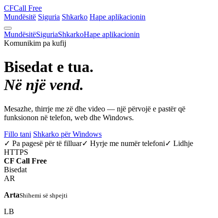
CF
Call Free
Mundësitë
Siguria
Shkarko
Hape aplikacionin
Mundësitë
Siguria
Shkarko
Hape aplikacionin
Komunikim pa kufij
Bisedat e tua.
Në një vend.
Mesazhe, thirrje me zë dhe video — një përvojë e pastër që
funksionon në telefon, web dhe Windows.
Fillo tani
Shkarko për Windows
✓ Pa pagesë për të filluar
✓ Hyrje me numër telefoni
✓ Lidhje
HTTPS
CF
Call Free
Bisedat
AR
Arta
Shihemi së shpejti
LB