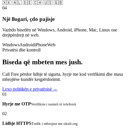
🇽🇰 🇦🇱 🇩🇪 🇨🇭 🇺🇸 🇬🇧
04
Një llogari, çdo pajisje
Vazhdo bisedën në Windows, Android, iPhone, Mac, Linux ose
drejtpërdrejt në web.
Windows
Android
iPhone
Web
Privatësi dhe kontroll
Biseda që mbeten mes jush.
Call Free përdor lidhje të sigurta, hyrje me kod verifikimi dhe masa
mbrojtëse kundër keqpërdorimit.
Lexo politikën e privatësisë →
01
Hyrje me OTP
Verifikim i numrit të telefonit
02
Lidhje HTTPS
Trafik i mbrojtur me okult.org