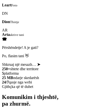
Leart
Foto
DN
Dion
Thirrje
AR
Arta
aktive tani
☎
Përshëndetje! A je gati?
Po, flasim tani 👋
Shkruaj një mesazh…
➤
250+
shtete dhe territore
5
platforma
25 MB
ndarje skedarësh
24/7
qasje nga webi
Gjithçka që të duhet
Komunikim i thjeshtë,
pa zhurmë.