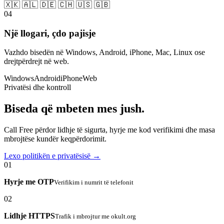
🇽🇰 🇦🇱 🇩🇪 🇨🇭 🇺🇸 🇬🇧
04
Një llogari, çdo pajisje
Vazhdo bisedën në Windows, Android, iPhone, Mac, Linux ose
drejtpërdrejt në web.
Windows
Android
iPhone
Web
Privatësi dhe kontroll
Biseda që mbeten mes jush.
Call Free përdor lidhje të sigurta, hyrje me kod verifikimi dhe masa
mbrojtëse kundër keqpërdorimit.
Lexo politikën e privatësisë →
01
Hyrje me OTP
Verifikim i numrit të telefonit
02
Lidhje HTTPS
Trafik i mbrojtur me okult.org