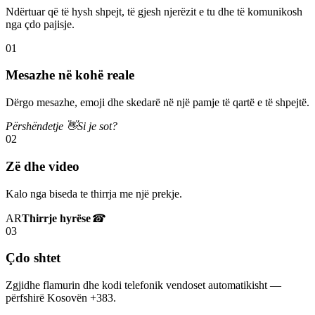
Ndërtuar që të hysh shpejt, të gjesh njerëzit e tu dhe të komunikosh
nga çdo pajisje.
01
Mesazhe në kohë reale
Dërgo mesazhe, emoji dhe skedarë në një pamje të qartë e të shpejtë.
Përshëndetje 👋
Si je sot?
02
Zë dhe video
Kalo nga biseda te thirrja me një prekje.
AR
Thirrje hyrëse
☎
03
Çdo shtet
Zgjidhe flamurin dhe kodi telefonik vendoset automatikisht —
përfshirë Kosovën +383.