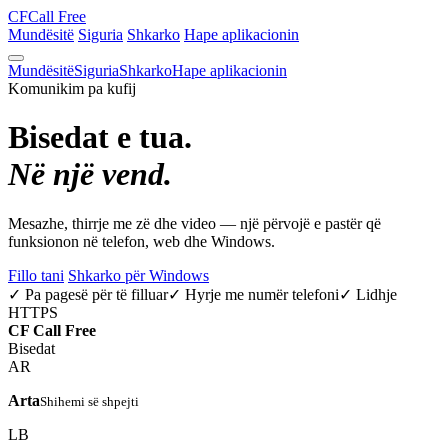
CF
Call Free
Mundësitë
Siguria
Shkarko
Hape aplikacionin
Mundësitë
Siguria
Shkarko
Hape aplikacionin
Komunikim pa kufij
Bisedat e tua.
Në një vend.
Mesazhe, thirrje me zë dhe video — një përvojë e pastër që
funksionon në telefon, web dhe Windows.
Fillo tani
Shkarko për Windows
✓ Pa pagesë për të filluar
✓ Hyrje me numër telefoni
✓ Lidhje
HTTPS
CF
Call Free
Bisedat
AR
Arta
Shihemi së shpejti
LB