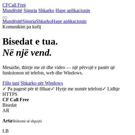
CF
Call Free
Mundësitë
Siguria
Shkarko
Hape aplikacionin
Mundësitë
Siguria
Shkarko
Hape aplikacionin
Komunikim pa kufij
Bisedat e tua.
Në një vend.
Mesazhe, thirrje me zë dhe video — një përvojë e pastër që
funksionon në telefon, web dhe Windows.
Fillo tani
Shkarko për Windows
✓ Pa pagesë për të filluar
✓ Hyrje me numër telefoni
✓ Lidhje
HTTPS
CF
Call Free
Bisedat
AR
Arta
Shihemi së shpejti
LB