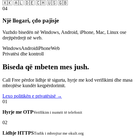
🇽🇰 🇦🇱 🇩🇪 🇨🇭 🇺🇸 🇬🇧
04
Një llogari, çdo pajisje
Vazhdo bisedën në Windows, Android, iPhone, Mac, Linux ose
drejtpërdrejt në web.
Windows
Android
iPhone
Web
Privatësi dhe kontroll
Biseda që mbeten mes jush.
Call Free përdor lidhje të sigurta, hyrje me kod verifikimi dhe masa
mbrojtëse kundër keqpërdorimit.
Lexo politikën e privatësisë →
01
Hyrje me OTP
Verifikim i numrit të telefonit
02
Lidhje HTTPS
Trafik i mbrojtur me okult.org