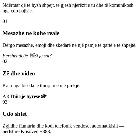
Ndërtuar që të hysh shpejt, të gjesh njerëzit e tu dhe të komunikosh
nga çdo pajisje.
01
Mesazhe në kohë reale
Dërgo mesazhe, emoji dhe skedarë në një pamje të qartë e të shpejtë.
Përshëndetje 👋
Si je sot?
02
Zë dhe video
Kalo nga biseda te thirrja me një prekje.
AR
Thirrje hyrëse
☎
03
Çdo shtet
Zgjidhe flamurin dhe kodi telefonik vendoset automatikisht —
përfshirë Kosovën +383.