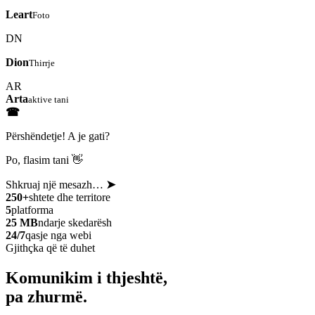
Leart
Foto
DN
Dion
Thirrje
AR
Arta
aktive tani
☎
Përshëndetje! A je gati?
Po, flasim tani 👋
Shkruaj një mesazh…
➤
250+
shtete dhe territore
5
platforma
25 MB
ndarje skedarësh
24/7
qasje nga webi
Gjithçka që të duhet
Komunikim i thjeshtë,
pa zhurmë.