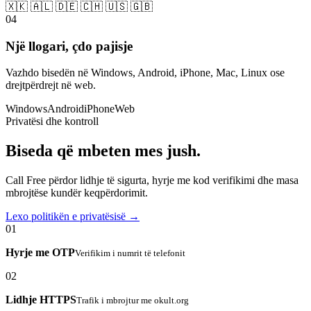
🇽🇰 🇦🇱 🇩🇪 🇨🇭 🇺🇸 🇬🇧
04
Një llogari, çdo pajisje
Vazhdo bisedën në Windows, Android, iPhone, Mac, Linux ose
drejtpërdrejt në web.
Windows
Android
iPhone
Web
Privatësi dhe kontroll
Biseda që mbeten mes jush.
Call Free përdor lidhje të sigurta, hyrje me kod verifikimi dhe masa
mbrojtëse kundër keqpërdorimit.
Lexo politikën e privatësisë →
01
Hyrje me OTP
Verifikim i numrit të telefonit
02
Lidhje HTTPS
Trafik i mbrojtur me okult.org