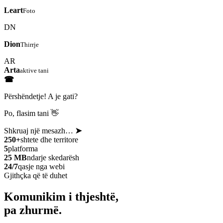
Leart
Foto
DN
Dion
Thirrje
AR
Arta
aktive tani
☎
Përshëndetje! A je gati?
Po, flasim tani 👋
Shkruaj një mesazh…
➤
250+
shtete dhe territore
5
platforma
25 MB
ndarje skedarësh
24/7
qasje nga webi
Gjithçka që të duhet
Komunikim i thjeshtë,
pa zhurmë.