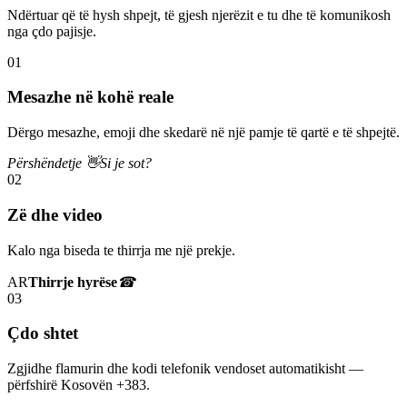
Ndërtuar që të hysh shpejt, të gjesh njerëzit e tu dhe të komunikosh
nga çdo pajisje.
01
Mesazhe në kohë reale
Dërgo mesazhe, emoji dhe skedarë në një pamje të qartë e të shpejtë.
Përshëndetje 👋
Si je sot?
02
Zë dhe video
Kalo nga biseda te thirrja me një prekje.
AR
Thirrje hyrëse
☎
03
Çdo shtet
Zgjidhe flamurin dhe kodi telefonik vendoset automatikisht —
përfshirë Kosovën +383.