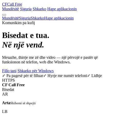
CF
Call Free
Mundësitë
Siguria
Shkarko
Hape aplikacionin
Mundësitë
Siguria
Shkarko
Hape aplikacionin
Komunikim pa kufij
Bisedat e tua.
Në një vend.
Mesazhe, thirrje me zë dhe video — një përvojë e pastër që
funksionon në telefon, web dhe Windows.
Fillo tani
Shkarko për Windows
✓ Pa pagesë për të filluar
✓ Hyrje me numër telefoni
✓ Lidhje
HTTPS
CF
Call Free
Bisedat
AR
Arta
Shihemi së shpejti
LB