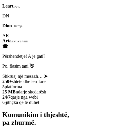
Leart
Foto
DN
Dion
Thirrje
AR
Arta
aktive tani
☎
Përshëndetje! A je gati?
Po, flasim tani 👋
Shkruaj një mesazh…
➤
250+
shtete dhe territore
5
platforma
25 MB
ndarje skedarësh
24/7
qasje nga webi
Gjithçka që të duhet
Komunikim i thjeshtë,
pa zhurmë.