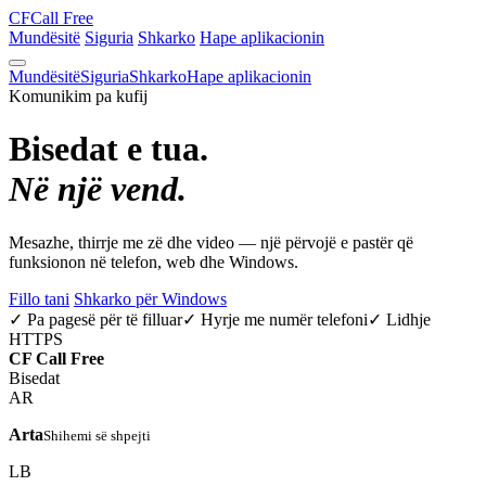
CF
Call Free
Mundësitë
Siguria
Shkarko
Hape aplikacionin
Mundësitë
Siguria
Shkarko
Hape aplikacionin
Komunikim pa kufij
Bisedat e tua.
Në një vend.
Mesazhe, thirrje me zë dhe video — një përvojë e pastër që
funksionon në telefon, web dhe Windows.
Fillo tani
Shkarko për Windows
✓ Pa pagesë për të filluar
✓ Hyrje me numër telefoni
✓ Lidhje
HTTPS
CF
Call Free
Bisedat
AR
Arta
Shihemi së shpejti
LB