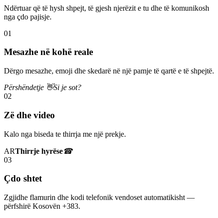
Ndërtuar që të hysh shpejt, të gjesh njerëzit e tu dhe të komunikosh
nga çdo pajisje.
01
Mesazhe në kohë reale
Dërgo mesazhe, emoji dhe skedarë në një pamje të qartë e të shpejtë.
Përshëndetje 👋
Si je sot?
02
Zë dhe video
Kalo nga biseda te thirrja me një prekje.
AR
Thirrje hyrëse
☎
03
Çdo shtet
Zgjidhe flamurin dhe kodi telefonik vendoset automatikisht —
përfshirë Kosovën +383.