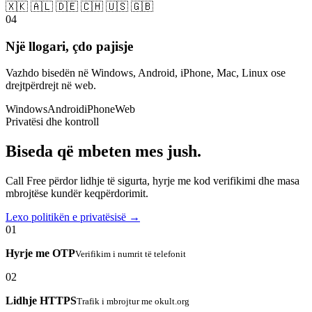
🇽🇰 🇦🇱 🇩🇪 🇨🇭 🇺🇸 🇬🇧
04
Një llogari, çdo pajisje
Vazhdo bisedën në Windows, Android, iPhone, Mac, Linux ose
drejtpërdrejt në web.
Windows
Android
iPhone
Web
Privatësi dhe kontroll
Biseda që mbeten mes jush.
Call Free përdor lidhje të sigurta, hyrje me kod verifikimi dhe masa
mbrojtëse kundër keqpërdorimit.
Lexo politikën e privatësisë →
01
Hyrje me OTP
Verifikim i numrit të telefonit
02
Lidhje HTTPS
Trafik i mbrojtur me okult.org