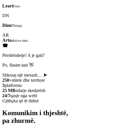
Leart
Foto
DN
Dion
Thirrje
AR
Arta
aktive tani
☎
Përshëndetje! A je gati?
Po, flasim tani 👋
Shkruaj një mesazh…
➤
250+
shtete dhe territore
5
platforma
25 MB
ndarje skedarësh
24/7
qasje nga webi
Gjithçka që të duhet
Komunikim i thjeshtë,
pa zhurmë.