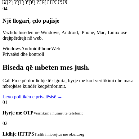
🇽🇰 🇦🇱 🇩🇪 🇨🇭 🇺🇸 🇬🇧
04
Një llogari, çdo pajisje
Vazhdo bisedën në Windows, Android, iPhone, Mac, Linux ose
drejtpërdrejt në web.
Windows
Android
iPhone
Web
Privatësi dhe kontroll
Biseda që mbeten mes jush.
Call Free përdor lidhje të sigurta, hyrje me kod verifikimi dhe masa
mbrojtëse kundër keqpërdorimit.
Lexo politikën e privatësisë →
01
Hyrje me OTP
Verifikim i numrit të telefonit
02
Lidhje HTTPS
Trafik i mbrojtur me okult.org