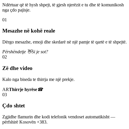
Ndërtuar që të hysh shpejt, të gjesh njerëzit e tu dhe të komunikosh
nga çdo pajisje.
01
Mesazhe në kohë reale
Dërgo mesazhe, emoji dhe skedarë në një pamje të qartë e të shpejtë.
Përshëndetje 👋
Si je sot?
02
Zë dhe video
Kalo nga biseda te thirrja me një prekje.
AR
Thirrje hyrëse
☎
03
Çdo shtet
Zgjidhe flamurin dhe kodi telefonik vendoset automatikisht —
përfshirë Kosovën +383.