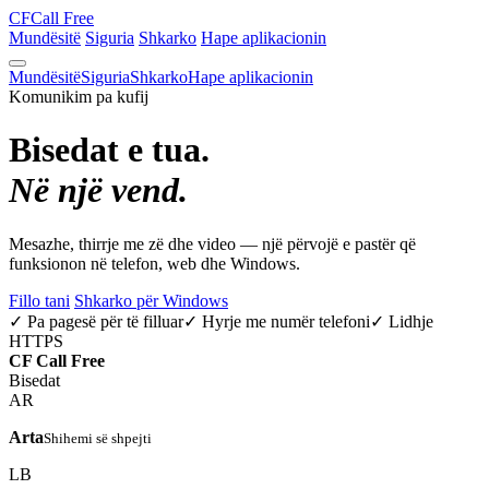
CF
Call Free
Mundësitë
Siguria
Shkarko
Hape aplikacionin
Mundësitë
Siguria
Shkarko
Hape aplikacionin
Komunikim pa kufij
Bisedat e tua.
Në një vend.
Mesazhe, thirrje me zë dhe video — një përvojë e pastër që
funksionon në telefon, web dhe Windows.
Fillo tani
Shkarko për Windows
✓ Pa pagesë për të filluar
✓ Hyrje me numër telefoni
✓ Lidhje
HTTPS
CF
Call Free
Bisedat
AR
Arta
Shihemi së shpejti
LB