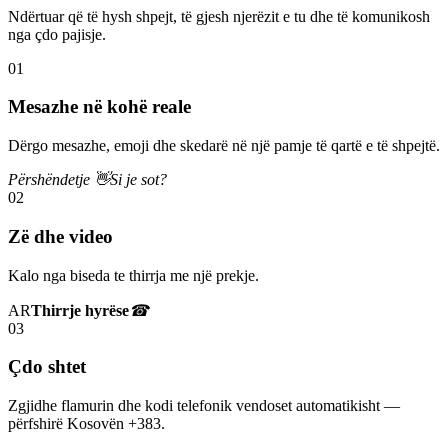
Ndërtuar që të hysh shpejt, të gjesh njerëzit e tu dhe të komunikosh
nga çdo pajisje.
01
Mesazhe në kohë reale
Dërgo mesazhe, emoji dhe skedarë në një pamje të qartë e të shpejtë.
Përshëndetje 👋
Si je sot?
02
Zë dhe video
Kalo nga biseda te thirrja me një prekje.
AR
Thirrje hyrëse
☎
03
Çdo shtet
Zgjidhe flamurin dhe kodi telefonik vendoset automatikisht —
përfshirë Kosovën +383.