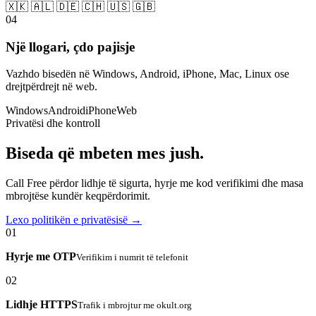
🇽🇰 🇦🇱 🇩🇪 🇨🇭 🇺🇸 🇬🇧
04
Një llogari, çdo pajisje
Vazhdo bisedën në Windows, Android, iPhone, Mac, Linux ose
drejtpërdrejt në web.
Windows
Android
iPhone
Web
Privatësi dhe kontroll
Biseda që mbeten mes jush.
Call Free përdor lidhje të sigurta, hyrje me kod verifikimi dhe masa
mbrojtëse kundër keqpërdorimit.
Lexo politikën e privatësisë →
01
Hyrje me OTP
Verifikim i numrit të telefonit
02
Lidhje HTTPS
Trafik i mbrojtur me okult.org