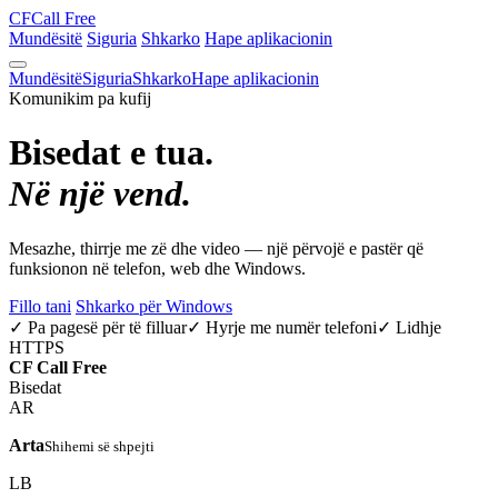
CF
Call Free
Mundësitë
Siguria
Shkarko
Hape aplikacionin
Mundësitë
Siguria
Shkarko
Hape aplikacionin
Komunikim pa kufij
Bisedat e tua.
Në një vend.
Mesazhe, thirrje me zë dhe video — një përvojë e pastër që
funksionon në telefon, web dhe Windows.
Fillo tani
Shkarko për Windows
✓ Pa pagesë për të filluar
✓ Hyrje me numër telefoni
✓ Lidhje
HTTPS
CF
Call Free
Bisedat
AR
Arta
Shihemi së shpejti
LB