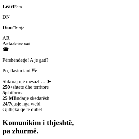
Leart
Foto
DN
Dion
Thirrje
AR
Arta
aktive tani
☎
Përshëndetje! A je gati?
Po, flasim tani 👋
Shkruaj një mesazh…
➤
250+
shtete dhe territore
5
platforma
25 MB
ndarje skedarësh
24/7
qasje nga webi
Gjithçka që të duhet
Komunikim i thjeshtë,
pa zhurmë.