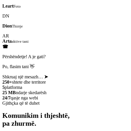
Leart
Foto
DN
Dion
Thirrje
AR
Arta
aktive tani
☎
Përshëndetje! A je gati?
Po, flasim tani 👋
Shkruaj një mesazh…
➤
250+
shtete dhe territore
5
platforma
25 MB
ndarje skedarësh
24/7
qasje nga webi
Gjithçka që të duhet
Komunikim i thjeshtë,
pa zhurmë.