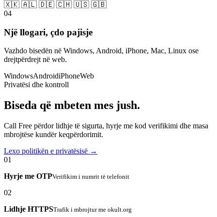
🇽🇰 🇦🇱 🇩🇪 🇨🇭 🇺🇸 🇬🇧
04
Një llogari, çdo pajisje
Vazhdo bisedën në Windows, Android, iPhone, Mac, Linux ose
drejtpërdrejt në web.
Windows
Android
iPhone
Web
Privatësi dhe kontroll
Biseda që mbeten mes jush.
Call Free përdor lidhje të sigurta, hyrje me kod verifikimi dhe masa
mbrojtëse kundër keqpërdorimit.
Lexo politikën e privatësisë →
01
Hyrje me OTP
Verifikim i numrit të telefonit
02
Lidhje HTTPS
Trafik i mbrojtur me okult.org