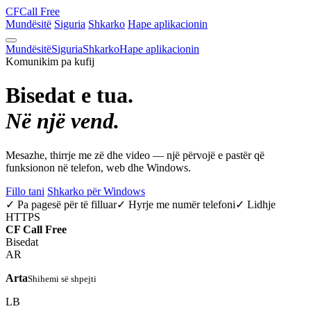
CF
Call Free
Mundësitë
Siguria
Shkarko
Hape aplikacionin
Mundësitë
Siguria
Shkarko
Hape aplikacionin
Komunikim pa kufij
Bisedat e tua.
Në një vend.
Mesazhe, thirrje me zë dhe video — një përvojë e pastër që
funksionon në telefon, web dhe Windows.
Fillo tani
Shkarko për Windows
✓ Pa pagesë për të filluar
✓ Hyrje me numër telefoni
✓ Lidhje
HTTPS
CF
Call Free
Bisedat
AR
Arta
Shihemi së shpejti
LB