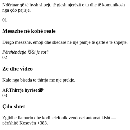
Ndërtuar që të hysh shpejt, të gjesh njerëzit e tu dhe të komunikosh
nga çdo pajisje.
01
Mesazhe në kohë reale
Dërgo mesazhe, emoji dhe skedarë në një pamje të qartë e të shpejtë.
Përshëndetje 👋
Si je sot?
02
Zë dhe video
Kalo nga biseda te thirrja me një prekje.
AR
Thirrje hyrëse
☎
03
Çdo shtet
Zgjidhe flamurin dhe kodi telefonik vendoset automatikisht —
përfshirë Kosovën +383.