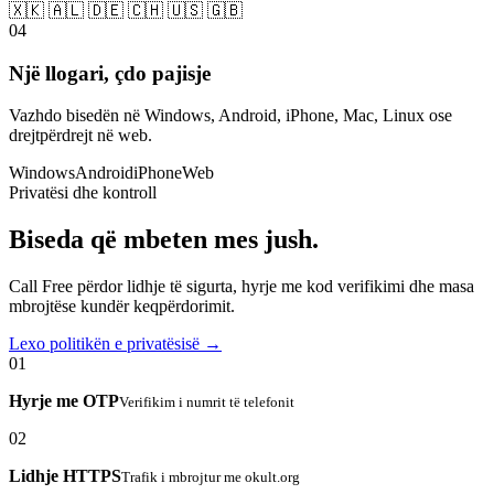
🇽🇰 🇦🇱 🇩🇪 🇨🇭 🇺🇸 🇬🇧
04
Një llogari, çdo pajisje
Vazhdo bisedën në Windows, Android, iPhone, Mac, Linux ose
drejtpërdrejt në web.
Windows
Android
iPhone
Web
Privatësi dhe kontroll
Biseda që mbeten mes jush.
Call Free përdor lidhje të sigurta, hyrje me kod verifikimi dhe masa
mbrojtëse kundër keqpërdorimit.
Lexo politikën e privatësisë →
01
Hyrje me OTP
Verifikim i numrit të telefonit
02
Lidhje HTTPS
Trafik i mbrojtur me okult.org