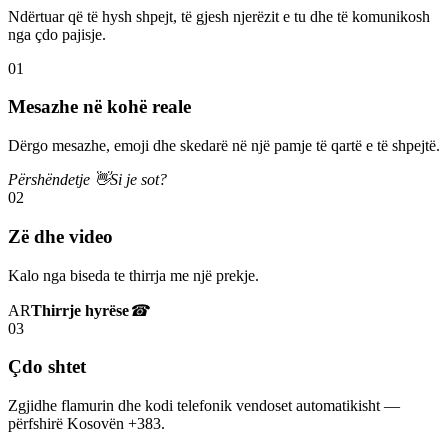
Ndërtuar që të hysh shpejt, të gjesh njerëzit e tu dhe të komunikosh
nga çdo pajisje.
01
Mesazhe në kohë reale
Dërgo mesazhe, emoji dhe skedarë në një pamje të qartë e të shpejtë.
Përshëndetje 👋
Si je sot?
02
Zë dhe video
Kalo nga biseda te thirrja me një prekje.
AR
Thirrje hyrëse
☎
03
Çdo shtet
Zgjidhe flamurin dhe kodi telefonik vendoset automatikisht —
përfshirë Kosovën +383.