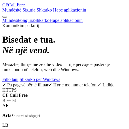
CF
Call Free
Mundësitë
Siguria
Shkarko
Hape aplikacionin
Mundësitë
Siguria
Shkarko
Hape aplikacionin
Komunikim pa kufij
Bisedat e tua.
Në një vend.
Mesazhe, thirrje me zë dhe video — një përvojë e pastër që
funksionon në telefon, web dhe Windows.
Fillo tani
Shkarko për Windows
✓ Pa pagesë për të filluar
✓ Hyrje me numër telefoni
✓ Lidhje
HTTPS
CF
Call Free
Bisedat
AR
Arta
Shihemi së shpejti
LB