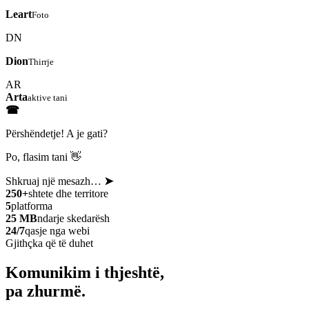
Leart
Foto
DN
Dion
Thirrje
AR
Arta
aktive tani
☎
Përshëndetje! A je gati?
Po, flasim tani 👋
Shkruaj një mesazh…
➤
250+
shtete dhe territore
5
platforma
25 MB
ndarje skedarësh
24/7
qasje nga webi
Gjithçka që të duhet
Komunikim i thjeshtë,
pa zhurmë.