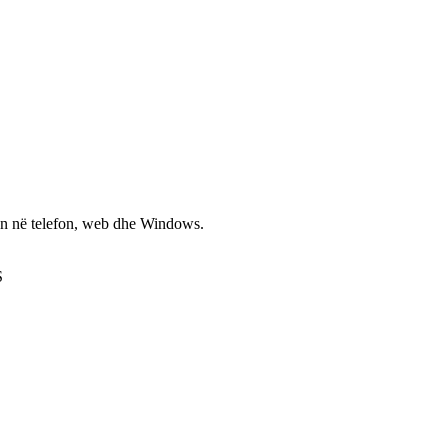
non në telefon, web dhe Windows.
S