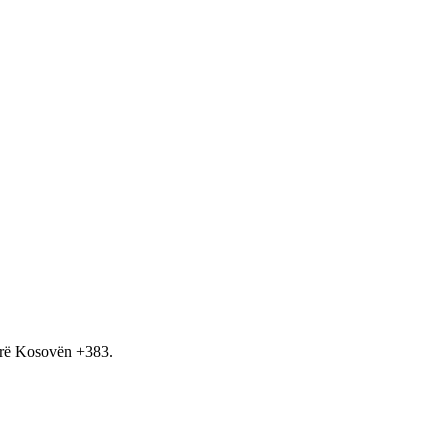
hirë Kosovën +383.