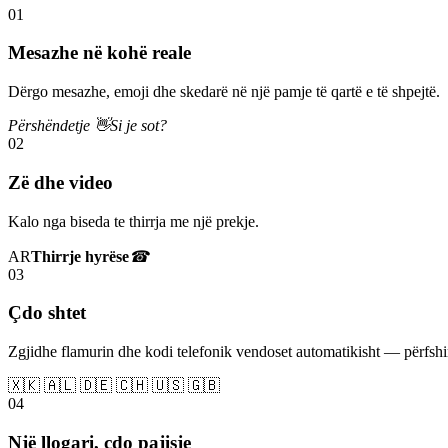
01
Mesazhe në kohë reale
Dërgo mesazhe, emoji dhe skedarë në një pamje të qartë e të shpejtë.
Përshëndetje 👋
Si je sot?
02
Zë dhe video
Kalo nga biseda te thirrja me një prekje.
AR
Thirrje hyrëse
☎
03
Çdo shtet
Zgjidhe flamurin dhe kodi telefonik vendoset automatikisht — përfs
🇽🇰 🇦🇱 🇩🇪 🇨🇭 🇺🇸 🇬🇧
04
Një llogari, çdo pajisje