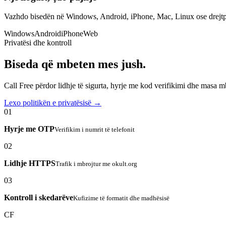
Vazhdo bisedën në Windows, Android, iPhone, Mac, Linux ose drejtp
Windows
Android
iPhone
Web
Privatësi dhe kontroll
Biseda që mbeten mes jush.
Call Free përdor lidhje të sigurta, hyrje me kod verifikimi dhe masa 
Lexo politikën e privatësisë →
01
Hyrje me OTP
Verifikim i numrit të telefonit
02
Lidhje HTTPS
Trafik i mbrojtur me okult.org
03
Kontroll i skedarëve
Kufizime të formatit dhe madhësisë
CF