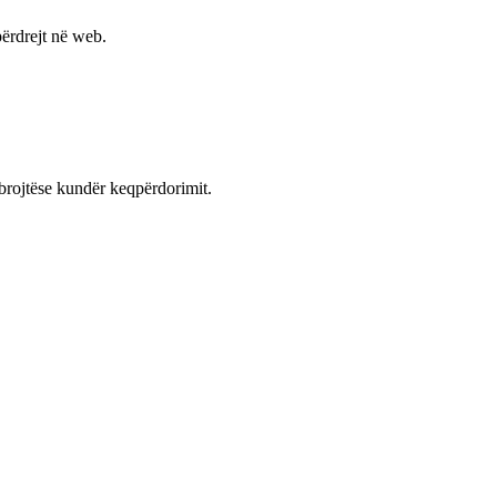
ërdrejt në web.
mbrojtëse kundër keqpërdorimit.