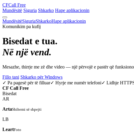
CF
Call Free
Mundësitë
Siguria
Shkarko
Hape aplikacionin
Mundësitë
Siguria
Shkarko
Hape aplikacionin
Komunikim pa kufij
Bisedat e tua.
Në një vend.
Mesazhe, thirrje me zë dhe video — një përvojë e pastër që funksio
Fillo tani
Shkarko për Windows
✓ Pa pagesë për të filluar
✓ Hyrje me numër telefoni
✓ Lidhje HTTP
CF
Call Free
Bisedat
AR
Arta
Shihemi së shpejti
LB
Leart
Foto