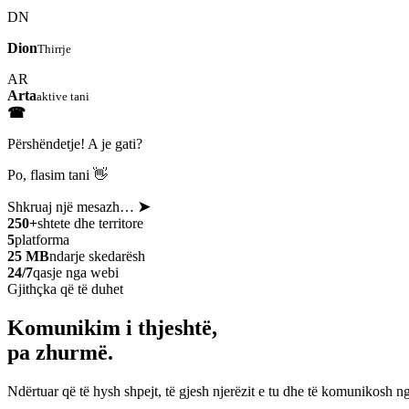
DN
Dion
Thirrje
AR
Arta
aktive tani
☎
Përshëndetje! A je gati?
Po, flasim tani 👋
Shkruaj një mesazh…
➤
250+
shtete dhe territore
5
platforma
25 MB
ndarje skedarësh
24/7
qasje nga webi
Gjithçka që të duhet
Komunikim i thjeshtë,
pa zhurmë.
Ndërtuar që të hysh shpejt, të gjesh njerëzit e tu dhe të komunikosh ng