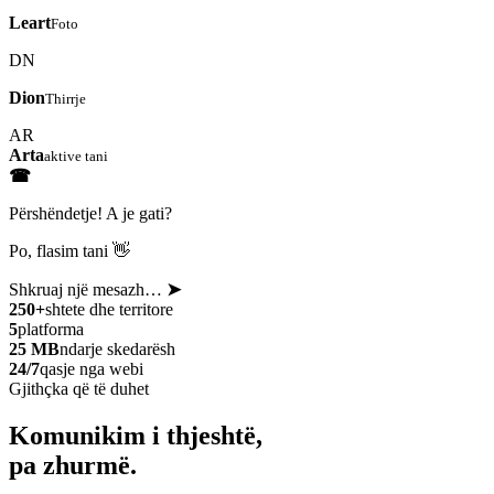
Leart
Foto
DN
Dion
Thirrje
AR
Arta
aktive tani
☎
Përshëndetje! A je gati?
Po, flasim tani 👋
Shkruaj një mesazh…
➤
250+
shtete dhe territore
5
platforma
25 MB
ndarje skedarësh
24/7
qasje nga webi
Gjithçka që të duhet
Komunikim i thjeshtë,
pa zhurmë.