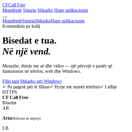
CF
Call Free
Mundësitë
Siguria
Shkarko
Hape aplikacionin
Mundësitë
Siguria
Shkarko
Hape aplikacionin
Komunikim pa kufij
Bisedat e tua.
Në një vend.
Mesazhe, thirrje me zë dhe video — një përvojë e pastër që
funksionon në telefon, web dhe Windows.
Fillo tani
Shkarko për Windows
✓ Pa pagesë për të filluar
✓ Hyrje me numër telefoni
✓ Lidhje
HTTPS
CF
Call Free
Bisedat
AR
Arta
Shihemi së shpejti
LB