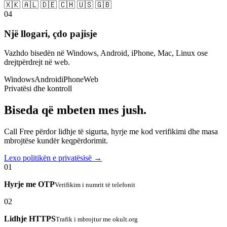
🇽🇰 🇦🇱 🇩🇪 🇨🇭 🇺🇸 🇬🇧
04
Një llogari, çdo pajisje
Vazhdo bisedën në Windows, Android, iPhone, Mac, Linux ose
drejtpërdrejt në web.
Windows
Android
iPhone
Web
Privatësi dhe kontroll
Biseda që mbeten mes jush.
Call Free përdor lidhje të sigurta, hyrje me kod verifikimi dhe masa
mbrojtëse kundër keqpërdorimit.
Lexo politikën e privatësisë →
01
Hyrje me OTP
Verifikim i numrit të telefonit
02
Lidhje HTTPS
Trafik i mbrojtur me okult.org