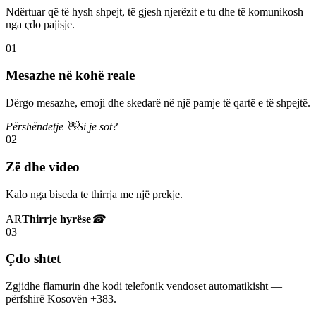
Ndërtuar që të hysh shpejt, të gjesh njerëzit e tu dhe të komunikosh
nga çdo pajisje.
01
Mesazhe në kohë reale
Dërgo mesazhe, emoji dhe skedarë në një pamje të qartë e të shpejtë.
Përshëndetje 👋
Si je sot?
02
Zë dhe video
Kalo nga biseda te thirrja me një prekje.
AR
Thirrje hyrëse
☎
03
Çdo shtet
Zgjidhe flamurin dhe kodi telefonik vendoset automatikisht —
përfshirë Kosovën +383.