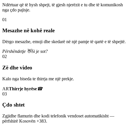
Ndërtuar që të hysh shpejt, të gjesh njerëzit e tu dhe të komunikosh
nga çdo pajisje.
01
Mesazhe në kohë reale
Dërgo mesazhe, emoji dhe skedarë në një pamje të qartë e të shpejtë.
Përshëndetje 👋
Si je sot?
02
Zë dhe video
Kalo nga biseda te thirrja me një prekje.
AR
Thirrje hyrëse
☎
03
Çdo shtet
Zgjidhe flamurin dhe kodi telefonik vendoset automatikisht —
përfshirë Kosovën +383.