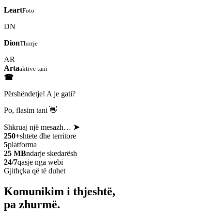
Leart
Foto
DN
Dion
Thirrje
AR
Arta
aktive tani
☎
Përshëndetje! A je gati?
Po, flasim tani 👋
Shkruaj një mesazh…
➤
250+
shtete dhe territore
5
platforma
25 MB
ndarje skedarësh
24/7
qasje nga webi
Gjithçka që të duhet
Komunikim i thjeshtë,
pa zhurmë.