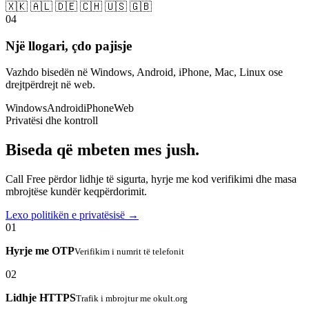
🇽🇰 🇦🇱 🇩🇪 🇨🇭 🇺🇸 🇬🇧
04
Një llogari, çdo pajisje
Vazhdo bisedën në Windows, Android, iPhone, Mac, Linux ose
drejtpërdrejt në web.
Windows
Android
iPhone
Web
Privatësi dhe kontroll
Biseda që mbeten mes jush.
Call Free përdor lidhje të sigurta, hyrje me kod verifikimi dhe masa
mbrojtëse kundër keqpërdorimit.
Lexo politikën e privatësisë →
01
Hyrje me OTP
Verifikim i numrit të telefonit
02
Lidhje HTTPS
Trafik i mbrojtur me okult.org