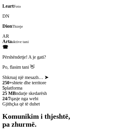
Leart
Foto
DN
Dion
Thirrje
AR
Arta
aktive tani
☎
Përshëndetje! A je gati?
Po, flasim tani 👋
Shkruaj një mesazh…
➤
250+
shtete dhe territore
5
platforma
25 MB
ndarje skedarësh
24/7
qasje nga webi
Gjithçka që të duhet
Komunikim i thjeshtë,
pa zhurmë.