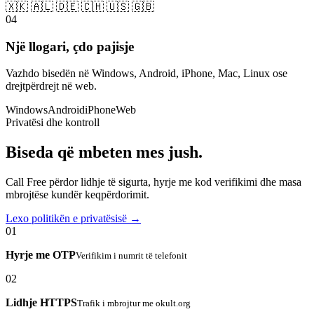
🇽🇰 🇦🇱 🇩🇪 🇨🇭 🇺🇸 🇬🇧
04
Një llogari, çdo pajisje
Vazhdo bisedën në Windows, Android, iPhone, Mac, Linux ose
drejtpërdrejt në web.
Windows
Android
iPhone
Web
Privatësi dhe kontroll
Biseda që mbeten mes jush.
Call Free përdor lidhje të sigurta, hyrje me kod verifikimi dhe masa
mbrojtëse kundër keqpërdorimit.
Lexo politikën e privatësisë →
01
Hyrje me OTP
Verifikim i numrit të telefonit
02
Lidhje HTTPS
Trafik i mbrojtur me okult.org