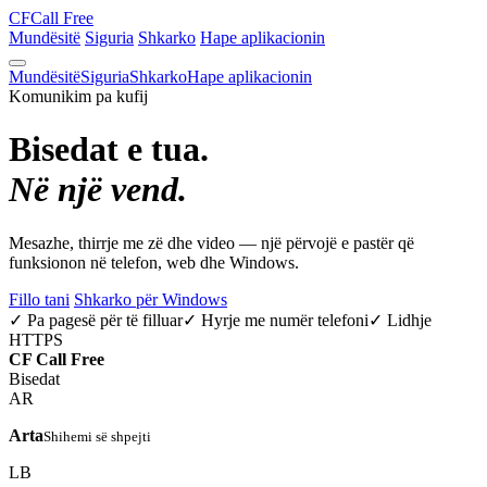
CF
Call Free
Mundësitë
Siguria
Shkarko
Hape aplikacionin
Mundësitë
Siguria
Shkarko
Hape aplikacionin
Komunikim pa kufij
Bisedat e tua.
Në një vend.
Mesazhe, thirrje me zë dhe video — një përvojë e pastër që
funksionon në telefon, web dhe Windows.
Fillo tani
Shkarko për Windows
✓ Pa pagesë për të filluar
✓ Hyrje me numër telefoni
✓ Lidhje
HTTPS
CF
Call Free
Bisedat
AR
Arta
Shihemi së shpejti
LB