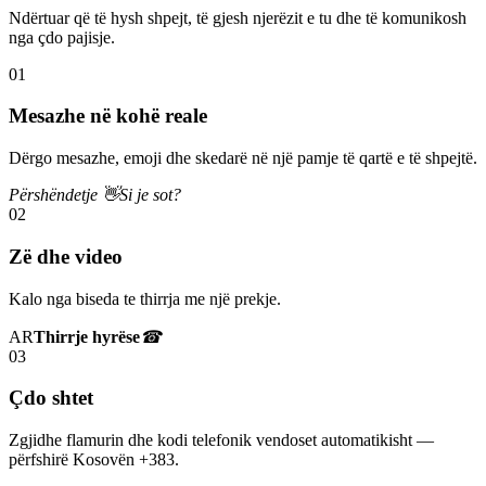
Ndërtuar që të hysh shpejt, të gjesh njerëzit e tu dhe të komunikosh
nga çdo pajisje.
01
Mesazhe në kohë reale
Dërgo mesazhe, emoji dhe skedarë në një pamje të qartë e të shpejtë.
Përshëndetje 👋
Si je sot?
02
Zë dhe video
Kalo nga biseda te thirrja me një prekje.
AR
Thirrje hyrëse
☎
03
Çdo shtet
Zgjidhe flamurin dhe kodi telefonik vendoset automatikisht —
përfshirë Kosovën +383.