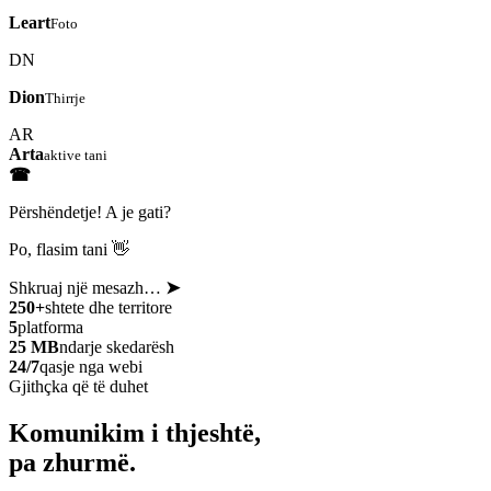
Leart
Foto
DN
Dion
Thirrje
AR
Arta
aktive tani
☎
Përshëndetje! A je gati?
Po, flasim tani 👋
Shkruaj një mesazh…
➤
250+
shtete dhe territore
5
platforma
25 MB
ndarje skedarësh
24/7
qasje nga webi
Gjithçka që të duhet
Komunikim i thjeshtë,
pa zhurmë.