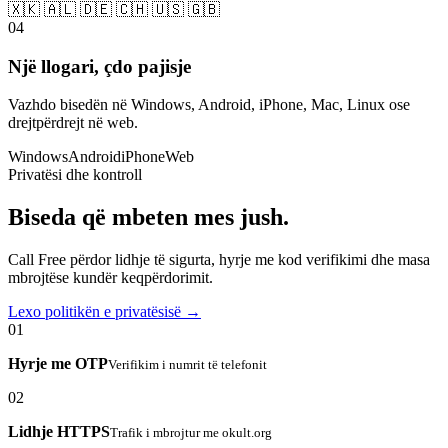
🇽🇰 🇦🇱 🇩🇪 🇨🇭 🇺🇸 🇬🇧
04
Një llogari, çdo pajisje
Vazhdo bisedën në Windows, Android, iPhone, Mac, Linux ose
drejtpërdrejt në web.
Windows
Android
iPhone
Web
Privatësi dhe kontroll
Biseda që mbeten mes jush.
Call Free përdor lidhje të sigurta, hyrje me kod verifikimi dhe masa
mbrojtëse kundër keqpërdorimit.
Lexo politikën e privatësisë →
01
Hyrje me OTP
Verifikim i numrit të telefonit
02
Lidhje HTTPS
Trafik i mbrojtur me okult.org