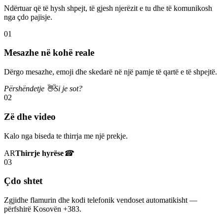
Ndërtuar që të hysh shpejt, të gjesh njerëzit e tu dhe të komunikosh
nga çdo pajisje.
01
Mesazhe në kohë reale
Dërgo mesazhe, emoji dhe skedarë në një pamje të qartë e të shpejtë.
Përshëndetje 👋
Si je sot?
02
Zë dhe video
Kalo nga biseda te thirrja me një prekje.
AR
Thirrje hyrëse
☎
03
Çdo shtet
Zgjidhe flamurin dhe kodi telefonik vendoset automatikisht —
përfshirë Kosovën +383.