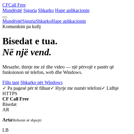
CF
Call Free
Mundësitë
Siguria
Shkarko
Hape aplikacionin
Mundësitë
Siguria
Shkarko
Hape aplikacionin
Komunikim pa kufij
Bisedat e tua.
Në një vend.
Mesazhe, thirrje me zë dhe video — një përvojë e pastër që
funksionon në telefon, web dhe Windows.
Fillo tani
Shkarko për Windows
✓ Pa pagesë për të filluar
✓ Hyrje me numër telefoni
✓ Lidhje
HTTPS
CF
Call Free
Bisedat
AR
Arta
Shihemi së shpejti
LB