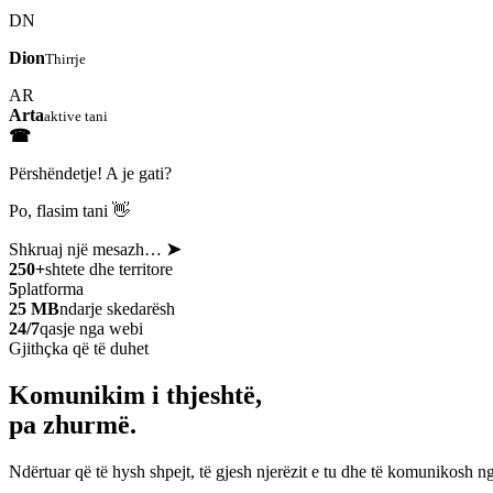
DN
Dion
Thirrje
AR
Arta
aktive tani
☎
Përshëndetje! A je gati?
Po, flasim tani 👋
Shkruaj një mesazh…
➤
250+
shtete dhe territore
5
platforma
25 MB
ndarje skedarësh
24/7
qasje nga webi
Gjithçka që të duhet
Komunikim i thjeshtë,
pa zhurmë.
Ndërtuar që të hysh shpejt, të gjesh njerëzit e tu dhe të komunikosh ng