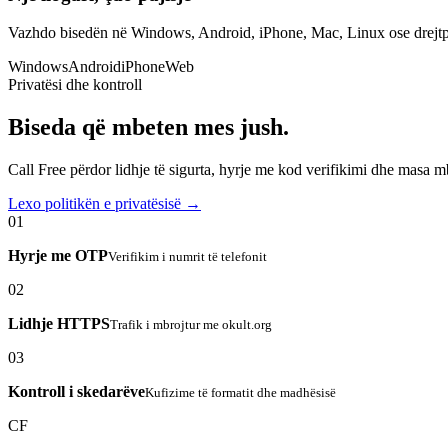
Vazhdo bisedën në Windows, Android, iPhone, Mac, Linux ose drejtp
Windows
Android
iPhone
Web
Privatësi dhe kontroll
Biseda që mbeten mes jush.
Call Free përdor lidhje të sigurta, hyrje me kod verifikimi dhe masa 
Lexo politikën e privatësisë →
01
Hyrje me OTP
Verifikim i numrit të telefonit
02
Lidhje HTTPS
Trafik i mbrojtur me okult.org
03
Kontroll i skedarëve
Kufizime të formatit dhe madhësisë
CF