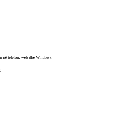
non në telefon, web dhe Windows.
S