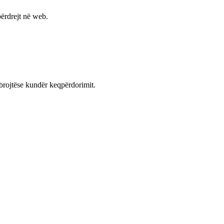
ërdrejt në web.
mbrojtëse kundër keqpërdorimit.