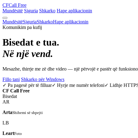
CF
Call Free
Mundësitë
Siguria
Shkarko
Hape aplikacionin
Mundësitë
Siguria
Shkarko
Hape aplikacionin
Komunikim pa kufij
Bisedat e tua.
Në një vend.
Mesazhe, thirrje me zë dhe video — një përvojë e pastër që funksio
Fillo tani
Shkarko për Windows
✓ Pa pagesë për të filluar
✓ Hyrje me numër telefoni
✓ Lidhje HTTP
CF
Call Free
Bisedat
AR
Arta
Shihemi së shpejti
LB
Leart
Foto