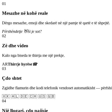
01
Mesazhe në kohë reale
Dërgo mesazhe, emoji dhe skedarë në një pamje të qartë e të shpejtë.
Përshëndetje 👋
Si je sot?
02
Zë dhe video
Kalo nga biseda te thirrja me një prekje.
AR
Thirrje hyrëse
☎
03
Çdo shtet
Zgjidhe flamurin dhe kodi telefonik vendoset automatikisht — përfs
🇽🇰 🇦🇱 🇩🇪 🇨🇭 🇺🇸 🇬🇧
04
Një llogari, çdo pajisje