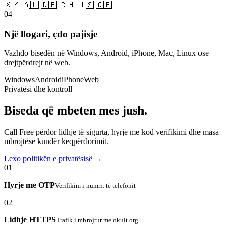
🇽🇰 🇦🇱 🇩🇪 🇨🇭 🇺🇸 🇬🇧
04
Një llogari, çdo pajisje
Vazhdo bisedën në Windows, Android, iPhone, Mac, Linux ose
drejtpërdrejt në web.
Windows
Android
iPhone
Web
Privatësi dhe kontroll
Biseda që mbeten mes jush.
Call Free përdor lidhje të sigurta, hyrje me kod verifikimi dhe masa
mbrojtëse kundër keqpërdorimit.
Lexo politikën e privatësisë →
01
Hyrje me OTP
Verifikim i numrit të telefonit
02
Lidhje HTTPS
Trafik i mbrojtur me okult.org