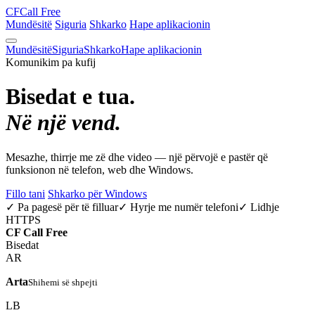
CF
Call Free
Mundësitë
Siguria
Shkarko
Hape aplikacionin
Mundësitë
Siguria
Shkarko
Hape aplikacionin
Komunikim pa kufij
Bisedat e tua.
Në një vend.
Mesazhe, thirrje me zë dhe video — një përvojë e pastër që
funksionon në telefon, web dhe Windows.
Fillo tani
Shkarko për Windows
✓ Pa pagesë për të filluar
✓ Hyrje me numër telefoni
✓ Lidhje
HTTPS
CF
Call Free
Bisedat
AR
Arta
Shihemi së shpejti
LB