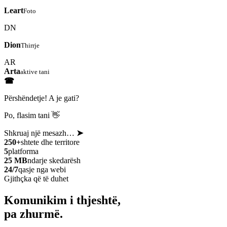
Leart
Foto
DN
Dion
Thirrje
AR
Arta
aktive tani
☎
Përshëndetje! A je gati?
Po, flasim tani 👋
Shkruaj një mesazh…
➤
250+
shtete dhe territore
5
platforma
25 MB
ndarje skedarësh
24/7
qasje nga webi
Gjithçka që të duhet
Komunikim i thjeshtë,
pa zhurmë.