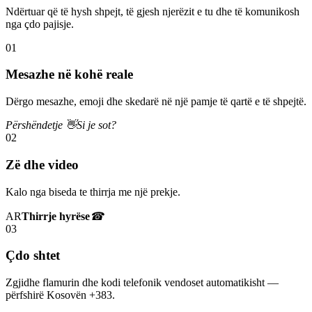
Ndërtuar që të hysh shpejt, të gjesh njerëzit e tu dhe të komunikosh
nga çdo pajisje.
01
Mesazhe në kohë reale
Dërgo mesazhe, emoji dhe skedarë në një pamje të qartë e të shpejtë.
Përshëndetje 👋
Si je sot?
02
Zë dhe video
Kalo nga biseda te thirrja me një prekje.
AR
Thirrje hyrëse
☎
03
Çdo shtet
Zgjidhe flamurin dhe kodi telefonik vendoset automatikisht —
përfshirë Kosovën +383.